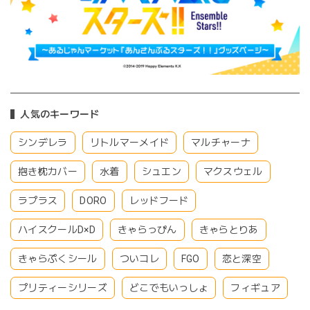
人気のキーワード
シンデレラ
リトルマーメイド
マルチャーナ
抱き枕カバー
水着
シュエン
マクスウェル
ラプラス
DORO
レッドフード
ハイスクールD×D
きゃらっぴん
きゃらとりあ
きゃらぷくシール
ついコレ
FGO
恋と深空
プリティーシリーズ
どこでもいっしょ
フィギュア