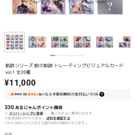
軌跡シリーズ 創の軌跡 トレーディングビジュアルカード
vol.1 全20種
¥11,000
なら
手数料無料の
翌月払いでOK
330
あるじゃんポイント
獲得
※
メンバーシップに登録
し、購入をすると獲得できます。
※別途送料がかかります。
送料を確認する
※¥10,000以上のご注文で国内送料が無料になります。
数量