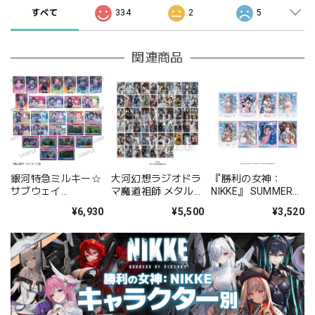
すべて
334
2
5
関連商品
銀河特急ミルキー☆
大河幻想ラジオドラ
『勝利の女神：
サブウェイ
マ魔道祖師 メタルカ
NIKKE』 SUMMER
Picharm/描き起こ
ードコレクション
クリアカード コレク
¥6,930
¥5,500
¥3,520
し第2弾 14パックセ
BOX
ション BOX
ット