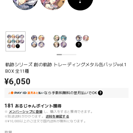
軌跡シリーズ 創の軌跡 トレーディングメタル缶バッジvol.1
BOX 全11種
¥6,050
なら
手数料無料の
翌月払いでOK
181
あるじゃんポイント
獲得
※
メンバーシップに登録
し、購入をすると獲得できます。
※別途送料がかかります。
送料を確認する
※¥10,000以上のご注文で国内送料が無料になります。
数量