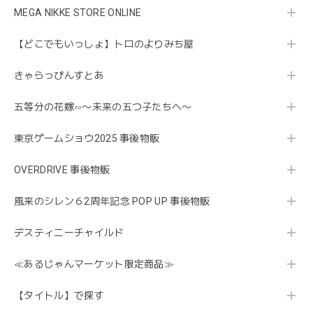
MEGA NIKKE STORE ONLINE
【どこでもいっしょ】トロのよりみち屋
きゃらっぴんすとあ
五等分の花嫁∽〜未来の五つ子たちへ〜
東京ゲームショウ2025 事後物販
OVERDRIVE 事後物販
風来のシレン６2周年記念 POP UP 事後物販
デスティニーチャイルド
≪あるじゃんマーケット限定商品≫
【タイトル】で探す