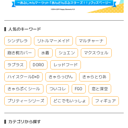
人気のキーワード
シンデレラ
リトルマーメイド
マルチャーナ
抱き枕カバー
水着
シュエン
マクスウェル
ラプラス
DORO
レッドフード
ハイスクールD×D
きゃらっぴん
きゃらとりあ
きゃらぷくシール
ついコレ
FGO
恋と深空
プリティーシリーズ
どこでもいっしょ
フィギュア
カテゴリから探す