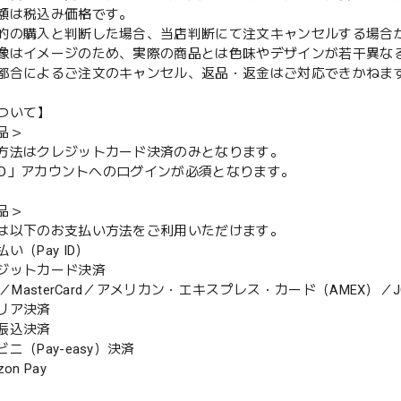
額は税込み価格です。
的の購入と判断した場合、当店判断にて注文キャンセルする場合
像はイメージのため、実際の商品とは色味やデザインが若干異な
都合によるご注文のキャンセル、返品・返金はご対応できかねま
ついて】
品＞
方法はクレジットカード決済のみとなります。
y ID」アカウントへのログインが必須となります。
品＞
は以下のお支払い方法をご利用いただけます。
（Pay ID）
ジットカード決済
MasterCard／アメリカン・エキスプレス・カード（AMEX）／J
リア決済
振込決済
（Pay-easy）決済
n Pay