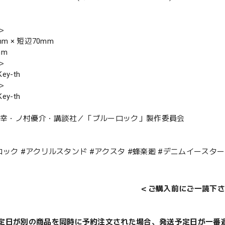
＞
mm × 短辺70mm
mm
＞
y-th
＞
y-th
城宗幸・ノ村優介・講談社／「ブルーロック」製作委員会
ロック #アクリルスタンド #アクスタ #蜂楽廻 #デニムイースター
＜ご購入前にご一読下さ
定日が別の商品を同時に予約注文された場合、発送予定日が一番