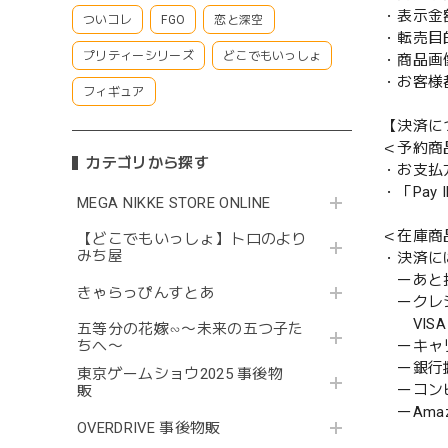
・表示金
ついコレ
FGO
恋と深空
・転売目
プリティーシリーズ
どこでもいっしょ
・商品画
・お客様
フィギュア
【決済に
＜予約商
カテゴリから探す
・お支払
・「Pa
MEGA NIKKE STORE ONLINE
＜在庫商
【どこでもいっしょ】トロのより
みち屋
・決済に
ーあと払い
きゃらっぴんすとあ
ークレ
VISA／
五等分の花嫁∽〜未来の五つ子た
ーキャ
ちへ〜
ー銀行
東京ゲームショウ2025 事後物
ーコンビニ
販
ーAmazo
OVERDRIVE 事後物販