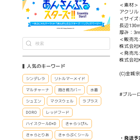
＜素材＞
アクリル
＜サイズ
長辺130
厚み：3
＜販売元
株式会社Ke
＜発売元
株式会社Ke
人気のキーワード
(C)金
シンデレラ
リトルマーメイド
マルチャーナ
抱き枕カバー
水着
#ブルー
シュエン
マクスウェル
ラプラス
DORO
レッドフード
ハイスクールD×D
きゃらっぴん
きゃらとりあ
きゃらぷくシール
・発送予