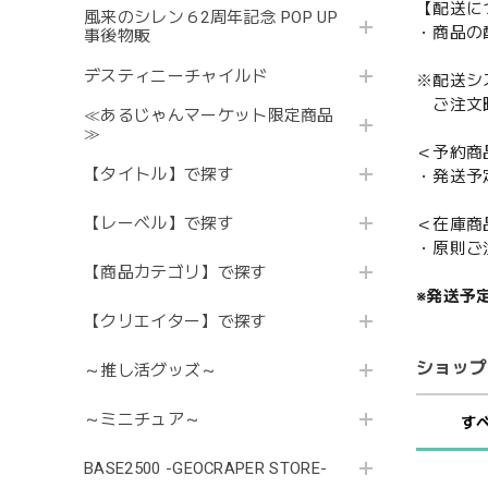
【配送に
風来のシレン６2周年記念 POP UP
・商品の
事後物販
デスティニーチャイルド
※配送シ
ご注文時
≪あるじゃんマーケット限定商品
≫
＜予約商
【タイトル】で探す
・発送予
【レーベル】で探す
＜在庫商
・原則ご
【商品カテゴリ】で探す
※発送予
【クリエイター】で探す
ショップ
～推し活グッズ～
～ミニチュア～
す
BASE2500 -GEOCRAPER STORE-