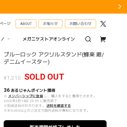
ページ
ABOUT
お知らせ
お問い合わせ
 ／
メガニケストアオンライン
ブルーロック アクリルスタンド(蜂楽 廻/
デニムイースター)
SOLD OUT
¥1,210
36
あるじゃんポイント
獲得
※
メンバーシップに登録
し、購入をすると獲得できます。
2025年5月14日 23:59 に販売終了
※別途送料がかかります。
送料を確認する
※¥10,000以上のご注文で国内送料が無料になります。