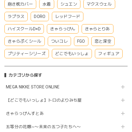
抱き枕カバー
水着
シュエン
マクスウェル
ラプラス
DORO
レッドフード
ハイスクールD×D
きゃらっぴん
きゃらとりあ
きゃらぷくシール
ついコレ
FGO
恋と深空
プリティーシリーズ
どこでもいっしょ
フィギュア
カテゴリから探す
MEGA NIKKE STORE ONLINE
【どこでもいっしょ】トロのよりみち屋
きゃらっぴんすとあ
五等分の花嫁∽〜未来の五つ子たちへ〜