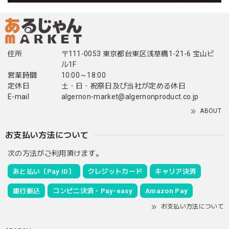
住所
〒111-0053 東京都台東区浅草橋1-21-6 宝山ビ
ル1F
営業時間
10:00～18:00
定休日
土・日・祝祭日及び当社が定める休日
E-mail
algernon-market@algernonproduct.co.jp
ABOUT
お支払い方法について
次の方法がご利用頂けます。
あと払い（Pay ID）
クレジットカード
キャリア決済
銀行振込
コンビニ決済・Pay-easy
Amazon Pay
お支払い方法について