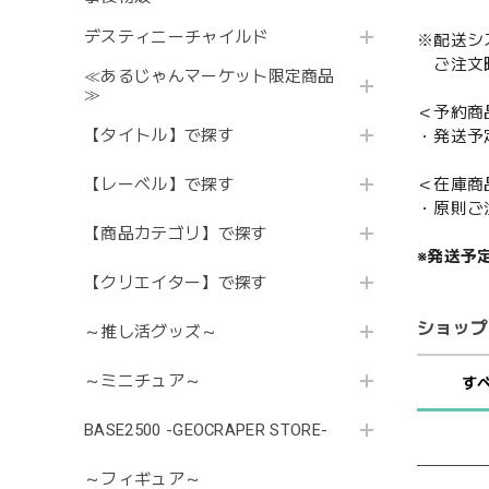
デスティニーチャイルド
※配送シ
ご注文時
≪あるじゃんマーケット限定商品
≫
＜予約商
【タイトル】で探す
・発送予
【レーベル】で探す
＜在庫商
・原則ご
【商品カテゴリ】で探す
※発送予
【クリエイター】で探す
ショップ
～推し活グッズ～
～ミニチュア～
す
BASE2500 -GEOCRAPER STORE-
～フィギュア～