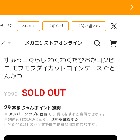
ページ
ABOUT
お知らせ
お問い合わせ
 ／
メガニケストアオンライン
すみっコぐらし わくわくたぴおかコンビ
ニ モフモフダイカットコインケース C:と
んかつ
SOLD OUT
¥990
29
あるじゃんポイント
獲得
※
メンバーシップに登録
し、購入をすると獲得できます。
※別途送料がかかります。
送料を確認する
※¥10,000以上のご注文で国内送料が無料になります。