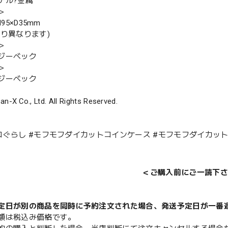
テル?金属
＞
H95×D35mm
より異なります)
＞
ジーベック
＞
ジーベック
an-X Co., Ltd. All Rights Reserved.
コぐらし #モフモフダイカットコインケース #モフモフダイカット
＜ご購入前にご一読下さ
定日が別の商品を同時に予約注文された場合、発送予定日が一番
額は税込み価格です。