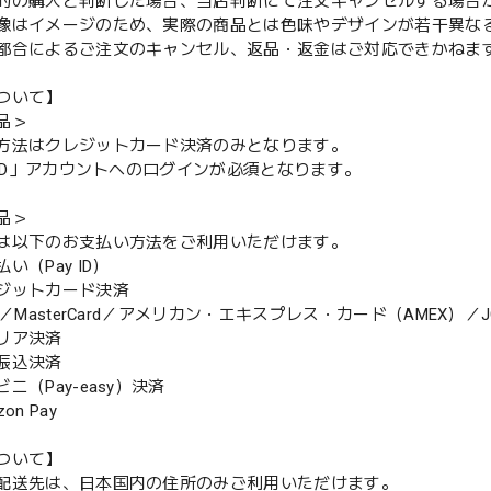
的の購入と判断した場合、当店判断にて注文キャンセルする場合
像はイメージのため、実際の商品とは色味やデザインが若干異な
都合によるご注文のキャンセル、返品・返金はご対応できかねま
ついて】
品＞
方法はクレジットカード決済のみとなります。
y ID」アカウントへのログインが必須となります。
品＞
は以下のお支払い方法をご利用いただけます。
（Pay ID）
ジットカード決済
MasterCard／アメリカン・エキスプレス・カード（AMEX）／J
リア決済
振込決済
（Pay-easy）決済
n Pay
ついて】
配送先は、日本国内の住所のみご利用いただけます。