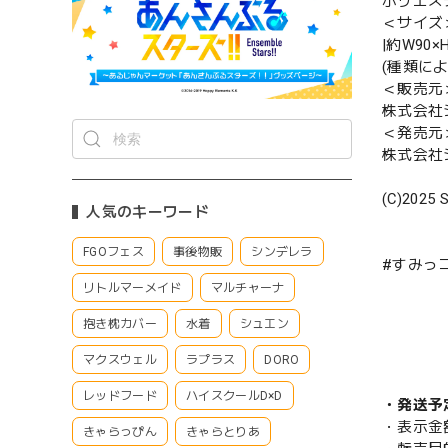
ポリエス
＜サイズ
|約W90×
(種類に
＜販売元
株式会社
＜発売元
株式会社
(C)2025 S
人気のキーワード
FGOフェス
事後物販
シンデレラ
#すみっ
リトルマーメイド
マルチャーナ
抱き枕カバー
水着
シュエン
マクスウェル
ラプラス
DORO
レッドフード
ハイスクールD×D
・発送予
・表示金
きゃらっぴん
きゃらとりあ