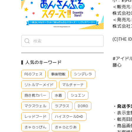
小：約H3
＜販売元
株式会社CS
＜発売元
株式会社
(C)THE I
#アイド
人気のキーワード
藤心
FGOフェス
事後物販
シンデレラ
リトルマーメイド
マルチャーナ
抱き枕カバー
水着
シュエン
・発送予
マクスウェル
ラプラス
DORO
・表示金
レッドフード
ハイスクールD×D
・転売目
・商品画
きゃらっぴん
きゃらとりあ