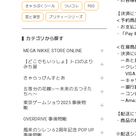
・お客様
きゃらぷくシール
ついコレ
FGO
【決済に
恋と深空
プリティーシリーズ
＜予約商
・お支払
・「Pa
カテゴリから探す
＜在庫商
MEGA NIKKE STORE ONLINE
・決済に
ーあと払い
【どこでもいっしょ】トロのより
みち屋
ークレ
VISA／
きゃらっぴんすとあ
ーキャ
ー銀行
五等分の花嫁∽〜未来の五つ子た
ーコンビニ
ちへ〜
ーAmazo
東京ゲームショウ2025 事後物
販
【配送に
OVERDRIVE 事後物販
・商品の
風来のシレン６2周年記念 POP UP
※配送シ
事後物販