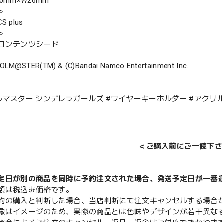
0mm×W26mm
＞
 plus
＞
コンテンツシード
DOLM@STER(TM) & (C)Bandai Namco Entertainment Inc.
ルマスター シンデレラガールズ #ワイヤーキーホルダー #アクリル
＜ご購入前にご一読下さ
定日が別の商品を同時に予約注文された場合、発送予定日が一番
額は税込み価格です。
的の購入と判断した場合、当店判断にて注文キャンセルする場合
像はイメージのため、実際の商品とは色味やデザインが若干異な