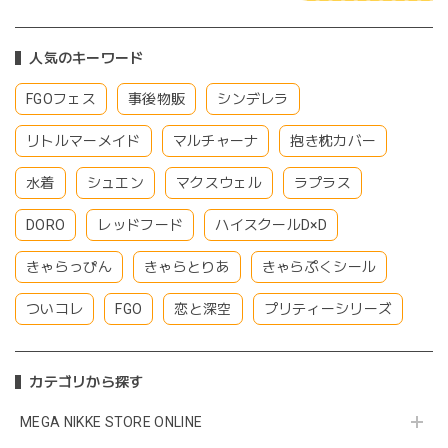
人気のキーワード
FGOフェス
事後物販
シンデレラ
リトルマーメイド
マルチャーナ
抱き枕カバー
水着
シュエン
マクスウェル
ラプラス
DORO
レッドフード
ハイスクールD×D
きゃらっぴん
きゃらとりあ
きゃらぷくシール
ついコレ
FGO
恋と深空
プリティーシリーズ
カテゴリから探す
MEGA NIKKE STORE ONLINE