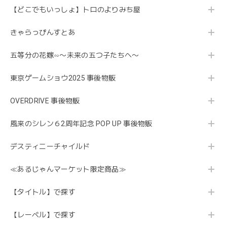
【どこでもいっしょ】トロのよりみち屋
きゃらっぴんすとあ
五等分の花嫁∽〜未来の五つ子たちへ〜
東京ゲームショウ2025 事後物販
OVERDRIVE 事後物販
風来のシレン６2周年記念 POP UP 事後物販
デスティニーチャイルド
≪あるじゃんマーケット限定商品≫
【タイトル】で探す
【レーベル】で探す