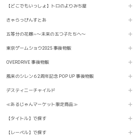
【どこでもいっしょ】トロのよりみち屋
きゃらっぴんすとあ
五等分の花嫁∽〜未来の五つ子たちへ〜
東京ゲームショウ2025 事後物販
OVERDRIVE 事後物販
風来のシレン６2周年記念 POP UP 事後物販
デスティニーチャイルド
≪あるじゃんマーケット限定商品≫
【タイトル】で探す
【レーベル】で探す