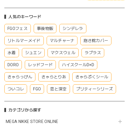
人気のキーワード
FGOフェス
事後物販
シンデレラ
リトルマーメイド
マルチャーナ
抱き枕カバー
水着
シュエン
マクスウェル
ラプラス
DORO
レッドフード
ハイスクールD×D
きゃらっぴん
きゃらとりあ
きゃらぷくシール
ついコレ
FGO
恋と深空
プリティーシリーズ
カテゴリから探す
MEGA NIKKE STORE ONLINE