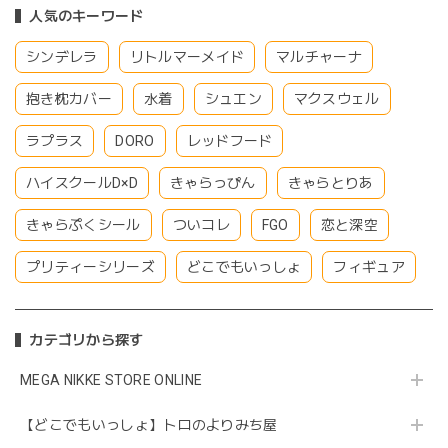
人気のキーワード
シンデレラ
リトルマーメイド
マルチャーナ
抱き枕カバー
水着
シュエン
マクスウェル
ラプラス
DORO
レッドフード
ハイスクールD×D
きゃらっぴん
きゃらとりあ
きゃらぷくシール
ついコレ
FGO
恋と深空
プリティーシリーズ
どこでもいっしょ
フィギュア
カテゴリから探す
MEGA NIKKE STORE ONLINE
【どこでもいっしょ】トロのよりみち屋