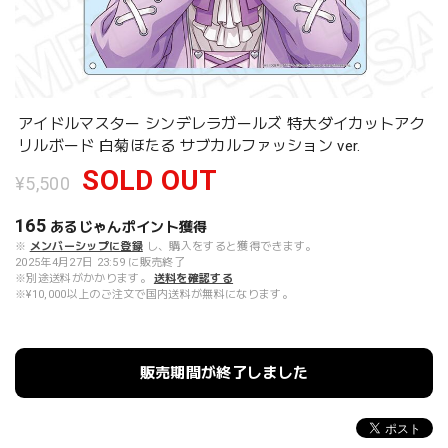
アイドルマスター シンデレラガールズ 特大ダイカットアク
リルボード 白菊ほたる サブカルファッション ver.
SOLD OUT
¥5,500
165
あるじゃんポイント
獲得
※
メンバーシップに登録
し、購入をすると獲得できます。
2025年4月27日 23:59 に販売終了
※別途送料がかかります。
送料を確認する
※¥10,000以上のご注文で国内送料が無料になります。
販売期間が終了しました