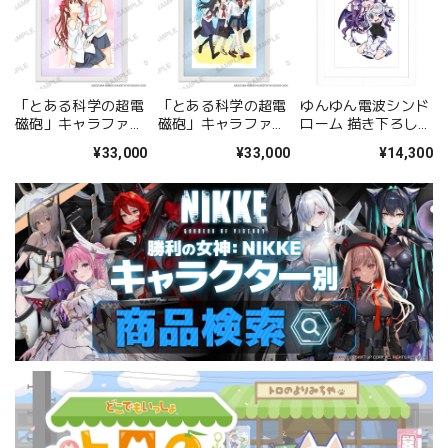
「とある科学の超電
「とある科学の超電
ゆんゆん電波シンド
磁砲」キャラファイ
磁砲」キャラファイ
ローム 描き下ろしキ
ングラフ 美琴&黒子
ングラフ 集合
ャラファイングラフ
¥33,000
¥33,000
¥14,300
A
（Qちゃん&ゆんゆ
ん） A4