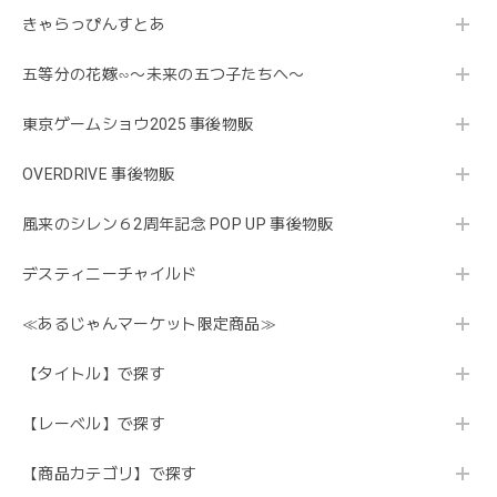
きゃらっぴんすとあ
五等分の花嫁∽〜未来の五つ子たちへ〜
東京ゲームショウ2025 事後物販
OVERDRIVE 事後物販
風来のシレン６2周年記念 POP UP 事後物販
デスティニーチャイルド
≪あるじゃんマーケット限定商品≫
【タイトル】で探す
【レーベル】で探す
【商品カテゴリ】で探す