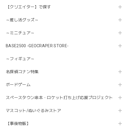
【クリエイター】で探す
～推し活グッズ～
～ミニチュア～
BASE2500 -GEOCRAPER STORE-
～フィギュア～
名探偵コナン特集
ボードゲーム
スペースタウン串本・ロケット打ち上げ応援プロジェクト
マスコット/ぬいぐるみストア
【事後物販】