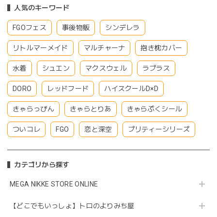
人気のキーワード
FGOフェス
事後物販
シンデレラ
リトルマーメイド
マルチャーナ
抱き枕カバー
水着
シュエン
マクスウェル
ラプラス
DORO
レッドフード
ハイスクールD×D
きゃらっぴん
きゃらとりあ
きゃらぷくシール
ついコレ
FGO
恋と深空
プリティーシリーズ
カテゴリから探す
MEGA NIKKE STORE ONLINE
【どこでもいっしょ】トロのよりみち屋