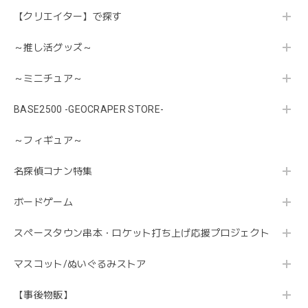
【クリエイター】で探す
～推し活グッズ～
～ミニチュア～
BASE2500 -GEOCRAPER STORE-
～フィギュア～
名探偵コナン特集
ボードゲーム
スペースタウン串本・ロケット打ち上げ応援プロジェクト
マスコット/ぬいぐるみストア
【事後物販】