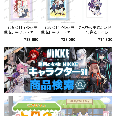
「とある科学の超電
「とある科学の超電
ゆんゆん電波シンド
磁砲」キャラファイ
磁砲」キャラファイ
ローム 描き下ろしキ
ングラフ 美琴&黒子
ングラフ 集合
ャラファイングラフ
¥33,000
¥33,000
¥14,300
A
（Qちゃん&ゆんゆ
ん） A4