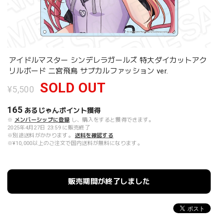
アイドルマスター シンデレラガールズ 特大ダイカットアク
リルボード 二宮飛鳥 サブカルファッション ver.
SOLD OUT
¥5,500
165
あるじゃんポイント
獲得
※
メンバーシップに登録
し、購入をすると獲得できます。
2025年4月27日 23:59 に販売終了
※別途送料がかかります。
送料を確認する
※¥10,000以上のご注文で国内送料が無料になります。
販売期間が終了しました