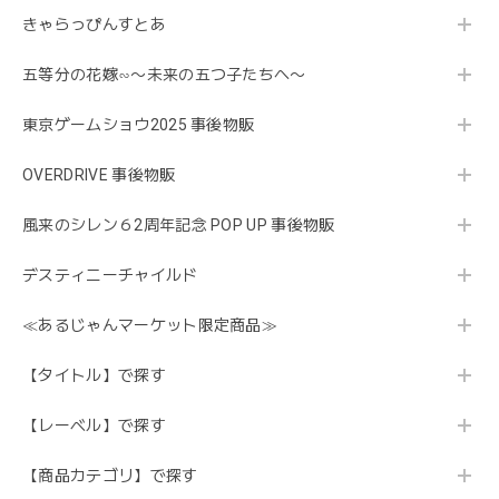
きゃらっぴんすとあ
五等分の花嫁∽〜未来の五つ子たちへ〜
東京ゲームショウ2025 事後物販
OVERDRIVE 事後物販
風来のシレン６2周年記念 POP UP 事後物販
デスティニーチャイルド
≪あるじゃんマーケット限定商品≫
【タイトル】で探す
【レーベル】で探す
【商品カテゴリ】で探す