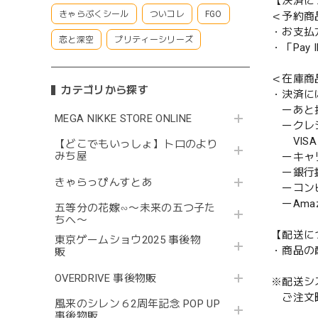
【決済に
きゃらぷくシール
ついコレ
FGO
＜予約商
・お支払
恋と深空
プリティーシリーズ
・「Pa
＜在庫商
カテゴリから探す
・決済に
ーあと払い
MEGA NIKKE STORE ONLINE
ークレ
VISA／
【どこでもいっしょ】トロのより
みち屋
ーキャ
ー銀行
きゃらっぴんすとあ
ーコンビニ
ーAmazo
五等分の花嫁∽〜未来の五つ子た
ちへ〜
【配送に
東京ゲームショウ2025 事後物
・商品の
販
OVERDRIVE 事後物販
※配送シ
ご注文時
風来のシレン６2周年記念 POP UP
事後物販