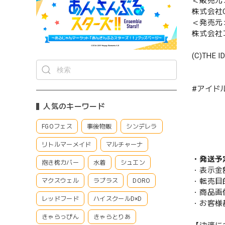
＜販売元
株式会社CS
＜発売元
株式会社
(C)THE I
#アイド
人気のキーワード
FGOフェス
事後物販
シンデレラ
リトルマーメイド
マルチャーナ
・発送予
抱き枕カバー
水着
シュエン
・表示金
・転売目
マクスウェル
ラプラス
DORO
・商品画
レッドフード
ハイスクールD×D
・お客様
きゃらっぴん
きゃらとりあ