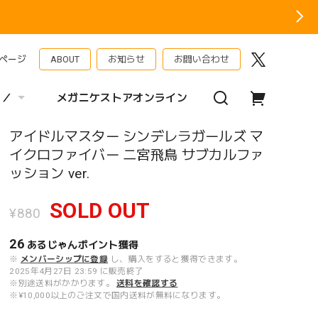
ページ
ABOUT
お知らせ
お問い合わせ
 ／
メガニケストアオンライン
アイドルマスター シンデレラガールズ マ
イクロファイバー 二宮飛鳥 サブカルファ
ッション ver.
SOLD OUT
¥880
26
あるじゃんポイント
獲得
※
メンバーシップに登録
し、購入をすると獲得できます。
2025年4月27日 23:59 に販売終了
※別途送料がかかります。
送料を確認する
※¥10,000以上のご注文で国内送料が無料になります。