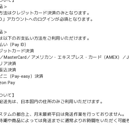
ついて】
品＞
方法はクレジットカード決済のみとなります。
y ID」アカウントへのログインが必須となります。
品＞
は以下のお支払い方法をご利用いただけます。
（Pay ID）
ジットカード決済
MasterCard／アメリカン・エキスプレス・カード（AMEX）／J
リア決済
振込決済
（Pay-easy）決済
n Pay
ついて】
配送先は、日本国内の住所のみご利用いただけます。
ステムの都合上、月末最終平日は発送作業を行っておりません。
期や商品によっては発送までに通常よりお時間をいただく可能