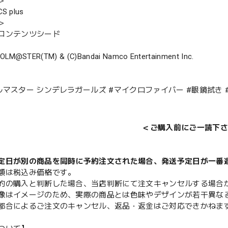
＞
 plus
＞
コンテンツシード
DOLM@STER(TM) & (C)Bandai Namco Entertainment Inc.
ルマスター シンデレラガールズ #マイクロファイバー #眼鏡拭き 
＜ご購入前にご一読下さ
定日が別の商品を同時に予約注文された場合、発送予定日が一番
額は税込み価格です。
的の購入と判断した場合、当店判断にて注文キャンセルする場合
像はイメージのため、実際の商品とは色味やデザインが若干異な
都合によるご注文のキャンセル、返品・返金はご対応できかねま