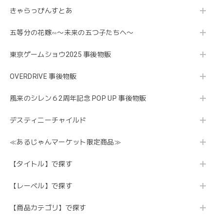
きゃらっぴんすとあ
五等分の花嫁∽〜未来の五つ子たちへ〜
東京ゲームショウ2025 事後物販
OVERDRIVE 事後物販
風来のシレン６2周年記念 POP UP 事後物販
デスティニーチャイルド
≪あるじゃんマーケット限定商品≫
【タイトル】で探す
【レーベル】で探す
【商品カテゴリ】で探す