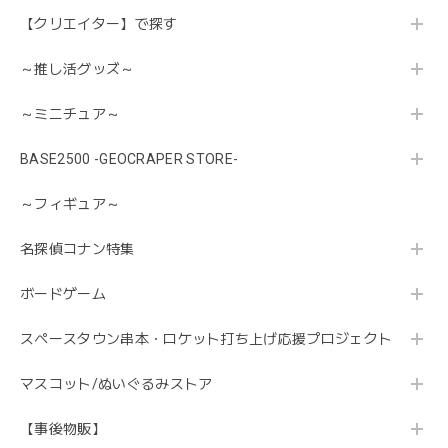
【クリエイター】で探す
～推し活グッズ～
～ミニチュア～
BASE2500 -GEOCRAPER STORE-
～フィギュア～
名探偵コナン特集
ボードゲーム
スペースタウン串本・ロケット打ち上げ応援プロジェクト
マスコット/ぬいぐるみストア
【事後物販】