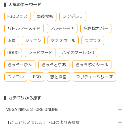
人気のキーワード
FGOフェス
事後物販
シンデレラ
リトルマーメイド
マルチャーナ
抱き枕カバー
水着
シュエン
マクスウェル
ラプラス
DORO
レッドフード
ハイスクールD×D
きゃらっぴん
きゃらとりあ
きゃらぷくシール
ついコレ
FGO
恋と深空
プリティーシリーズ
カテゴリから探す
MEGA NIKKE STORE ONLINE
【どこでもいっしょ】トロのよりみち屋