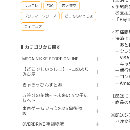
【決済に
ついコレ
FGO
恋と深空
＜予約商
・お支払
プリティーシリーズ
どこでもいっしょ
・「Pa
フィギュア
＜在庫商
・決済に
ーあと払い
カテゴリから探す
ークレ
VISA／
MEGA NIKKE STORE ONLINE
ーキャ
【どこでもいっしょ】トロのより
ー銀行
みち屋
ーコンビニ
ーAmazo
きゃらっぴんすとあ
五等分の花嫁∽〜未来の五つ子た
【配送に
ちへ〜
・商品の
東京ゲームショウ2025 事後物
販
※配送シ
ご注文時
OVERDRIVE 事後物販