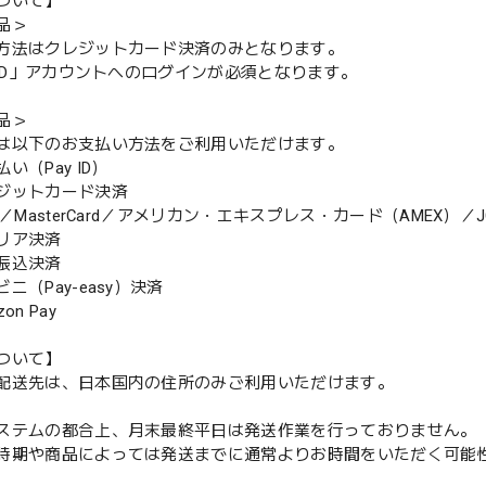
ついて】
品＞
方法はクレジットカード決済のみとなります。
y ID」アカウントへのログインが必須となります。
品＞
は以下のお支払い方法をご利用いただけます。
（Pay ID）
ジットカード決済
MasterCard／アメリカン・エキスプレス・カード（AMEX）／J
リア決済
振込決済
（Pay-easy）決済
n Pay
ついて】
配送先は、日本国内の住所のみご利用いただけます。
ステムの都合上、月末最終平日は発送作業を行っておりません。
期や商品によっては発送までに通常よりお時間をいただく可能