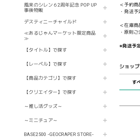
＜予約商
風来のシレン６2周年記念 POP UP
事後物販
・発送予
デスティニーチャイルド
＜在庫商
・原則ご
≪あるじゃんマーケット限定商品
≫
※発送予
【タイトル】で探す
【レーベル】で探す
ショップ
【商品カテゴリ】で探す
す
【クリエイター】で探す
～推し活グッズ～
～ミニチュア～
BASE2500 -GEOCRAPER STORE-