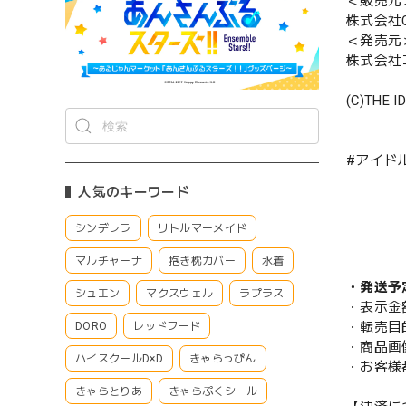
＜販売元
株式会社CS
＜発売元
株式会社
(C)THE I
#アイド
人気のキーワード
シンデレラ
リトルマーメイド
マルチャーナ
抱き枕カバー
水着
・発送予
シュエン
マクスウェル
ラプラス
・表示金
・転売目
DORO
レッドフード
・商品画
ハイスクールD×D
きゃらっぴん
・お客様
きゃらとりあ
きゃらぷくシール