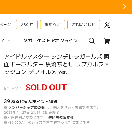
ページ
ABOUT
お知らせ
お問い合わせ
 ／
メガニケストアオンライン
アイドルマスター シンデレラガールズ 両
面キーホルダー 黒埼ちとせ サブカルファ
ッション デフォルメ ver.
SOLD OUT
¥1,320
39
あるじゃんポイント
獲得
※
メンバーシップに登録
し、購入をすると獲得できます。
2025年4月27日 23:59 に販売終了
※別途送料がかかります。
送料を確認する
※¥10,000以上のご注文で国内送料が無料になります。