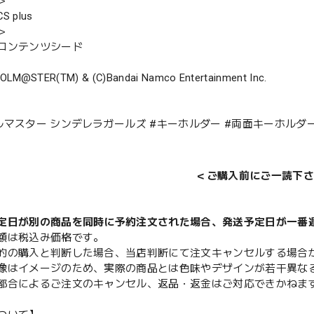
＞
 plus
＞
コンテンツシード
DOLM@STER(TM) & (C)Bandai Namco Entertainment Inc.
ルマスター シンデレラガールズ #キーホルダー #両面キーホルダー
＜ご購入前にご一読下さ
定日が別の商品を同時に予約注文された場合、発送予定日が一番
額は税込み価格です。
的の購入と判断した場合、当店判断にて注文キャンセルする場合
像はイメージのため、実際の商品とは色味やデザインが若干異な
都合によるご注文のキャンセル、返品・返金はご対応できかねま