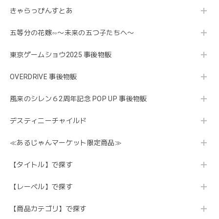
きゃらっぴんすとあ
五等分の花嫁∽〜未来の五つ子たちへ〜
東京ゲームショウ2025 事後物販
OVERDRIVE 事後物販
風来のシレン６2周年記念 POP UP 事後物販
デスティニーチャイルド
≪あるじゃんマーケット限定商品≫
【タイトル】で探す
【レーベル】で探す
【商品カテゴリ】で探す