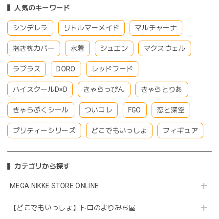
人気のキーワード
シンデレラ
リトルマーメイド
マルチャーナ
抱き枕カバー
水着
シュエン
マクスウェル
ラプラス
DORO
レッドフード
ハイスクールD×D
きゃらっぴん
きゃらとりあ
きゃらぷくシール
ついコレ
FGO
恋と深空
プリティーシリーズ
どこでもいっしょ
フィギュア
カテゴリから探す
MEGA NIKKE STORE ONLINE
【どこでもいっしょ】トロのよりみち屋