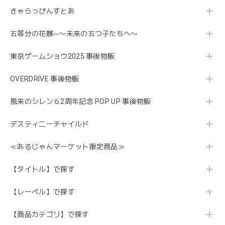
きゃらっぴんすとあ
五等分の花嫁∽〜未来の五つ子たちへ〜
東京ゲームショウ2025 事後物販
OVERDRIVE 事後物販
風来のシレン６2周年記念 POP UP 事後物販
デスティニーチャイルド
≪あるじゃんマーケット限定商品≫
【タイトル】で探す
【レーベル】で探す
【商品カテゴリ】で探す