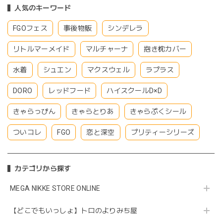
人気のキーワード
FGOフェス
事後物販
シンデレラ
リトルマーメイド
マルチャーナ
抱き枕カバー
水着
シュエン
マクスウェル
ラプラス
DORO
レッドフード
ハイスクールD×D
きゃらっぴん
きゃらとりあ
きゃらぷくシール
ついコレ
FGO
恋と深空
プリティーシリーズ
カテゴリから探す
MEGA NIKKE STORE ONLINE
【どこでもいっしょ】トロのよりみち屋