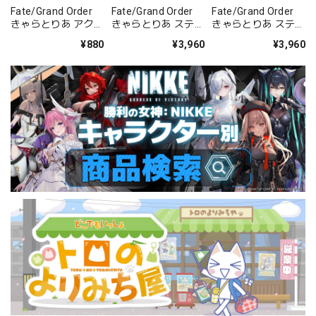
Fate/Grand Order
Fate/Grand Order
Fate/Grand Order
きゃらとりあ アクリ
きゃらとりあ ステッ
きゃらとりあ ステッ
ルキーホルダー ムー
カーセット Vol.5
カーセット Vol.6
¥880
¥3,960
¥3,960
ンキャンサー/謎の
BOX 全12種類
BOX 全12種類
代行者C.I.E.L.〔オー
プン・サマー〕