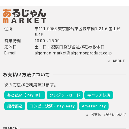
住所
〒111-0053 東京都台東区浅草橋1-21-6 宝山ビ
ル1F
営業時間
10:00～18:00
定休日
土・日・祝祭日及び当社が定める休日
E-mail
algernon-market@algernonproduct.co.jp
ABOUT
お支払い方法について
次の方法がご利用頂けます。
あと払い（Pay ID）
クレジットカード
キャリア決済
銀行振込
コンビニ決済・Pay-easy
Amazon Pay
お支払い方法について
SEARCH