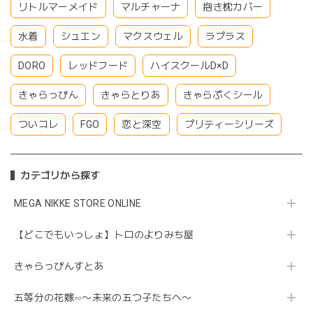
リトルマーメイド
マルチャーナ
抱き枕カバー
水着
シュエン
マクスウェル
ラプラス
DORO
レッドフード
ハイスクールD×D
きゃらっぴん
きゃらとりあ
きゃらぷくシール
ついコレ
FGO
恋と深空
プリティーシリーズ
カテゴリから探す
MEGA NIKKE STORE ONLINE
【どこでもいっしょ】トロのよりみち屋
きゃらっぴんすとあ
五等分の花嫁∽〜未来の五つ子たちへ〜