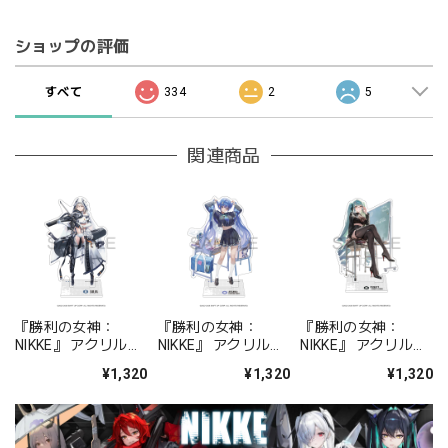
ショップの評価
すべて
334
2
5
関連商品
『勝利の女神：
『勝利の女神：
『勝利の女神：
NIKKE』 アクリルス
NIKKE』 アクリルス
NIKKE』 アクリルス
タンド ジュリア
タンド アルカナ：フ
タンド プリバティ -
¥1,320
¥1,320
¥1,320
ォーチュンメイト
シャープレッスン