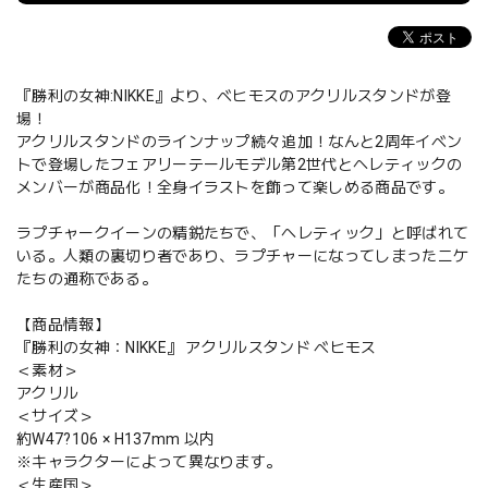
『勝利の女神:NIKKE』より、ベヒモスのアクリルスタンドが登
場！
アクリルスタンドのラインナップ続々追加！なんと2周年イベン
トで登場したフェアリーテールモデル第2世代とヘレティックの
メンバーが商品化！全身イラストを飾って楽しめる商品です。
ラプチャークイーンの精鋭たちで、「ヘレティック」と呼ばれて
いる。人類の裏切り者であり、ラプチャーになってしまったニケ
たちの通称である。
【商品情報】
『勝利の女神：NIKKE』 アクリルスタンド ベヒモス
＜素材＞
アクリル
＜サイズ＞
約W47?106 × H137mm 以内
※キャラクターによって異なります。
＜生産国＞