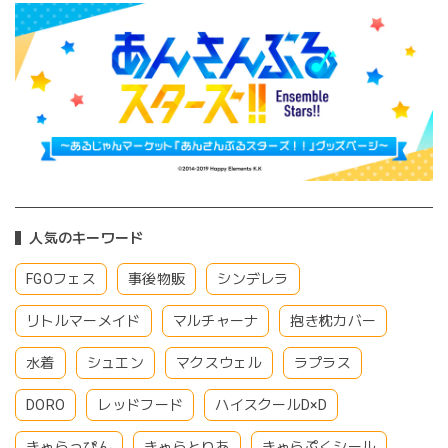
人気のキーワード
FGOフェス
事後物販
シンデレラ
リトルマーメイド
マルチャーナ
抱き枕カバー
水着
シュエン
マクスウェル
ラプラス
DORO
レッドフード
ハイスクールD×D
きゃらっぴん
きゃらとりあ
きゃらぷくシール