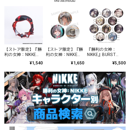
【ストア限定】『勝
【ストア限定】『勝
『勝利の女神：
利の女神：NIKKE』
利の女神：NIKKE』
NIKKE』BURST
缶バッジラバーホル
FOCUS ON NIKKE!!
COLLECTION 缶バッ
¥1,540
¥1,650
¥5,500
ダー ラピ：レッドフ
缶バッジセット ミル
ジ Vol.9 BOX 全10種
ード
ク