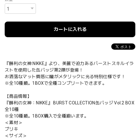
カートに入れる
『勝利の女神:NIKKE』より、美麗で迫力あるバーストスキルイラ
ストを使用した缶バッジ第2弾が登場！
お洒落なマット質感に瞳がメタリックに光る特別仕様です！
※全10種類。1BOXで全種コンプリートできます。
【商品情報】
『勝利の女神：NIKKE』 BURST COLLECTION缶バッジ Vol.2 BOX
全10種
※全10種類。1BOX購入で全種揃います。
＜素材＞
ブリキ
＜サイズ＞