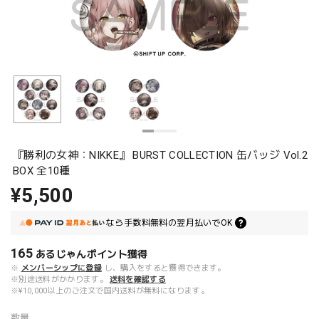
『勝利の女神：NIKKE』 BURST COLLECTION 缶バッジ Vol.2
BOX 全10種
¥5,500
なら
手数料無料の
翌月払いでOK
165
あるじゃんポイント
獲得
※
メンバーシップに登録
し、購入をすると獲得できます。
※別途送料がかかります。
送料を確認する
※¥10,000以上のご注文で国内送料が無料になります。
数量