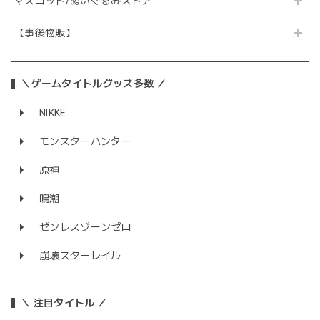
マスコット/ぬいぐるみストア
【事後物販】
＼ゲームタイトルグッズ多数 ／
NIKKE
モンスターハンター
原神
鳴潮
ゼンレスゾーンゼロ
崩壊スターレイル
＼ 注目タイトル ／