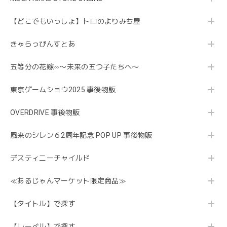
【どこでもいっしょ】トロのよりみち屋
きゃらっぴんすとあ
五等分の花嫁∽〜未来の五つ子たちへ〜
東京ゲームショウ2025 事後物販
OVERDRIVE 事後物販
風来のシレン６2周年記念 POP UP 事後物販
デスティニーチャイルド
≪あるじゃんマーケット限定商品≫
【タイトル】で探す
【レーベル】で探す