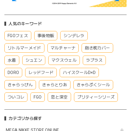
人気のキーワード
FGOフェス
事後物販
シンデレラ
リトルマーメイド
マルチャーナ
抱き枕カバー
水着
シュエン
マクスウェル
ラプラス
DORO
レッドフード
ハイスクールD×D
きゃらっぴん
きゃらとりあ
きゃらぷくシール
ついコレ
FGO
恋と深空
プリティーシリーズ
カテゴリから探す
MEGA NIKKE STORE ONLINE