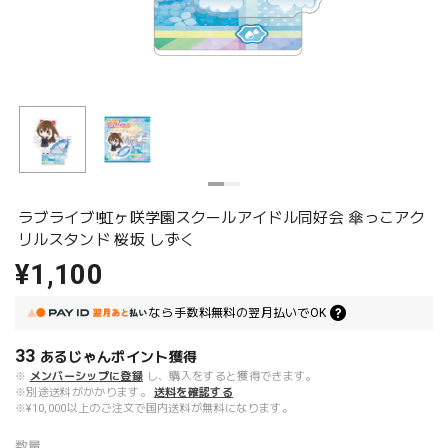
ラブライブ!虹ヶ咲学園スクールアイドル同好会 傘っこアク
リルスタンド 桜坂 しずく
¥1,100
なら
手数料無料の
翌月払いでOK
33
あるじゃんポイント
獲得
※
メンバーシップに登録
し、購入をすると獲得できます。
※別途送料がかかります。
送料を確認する
※¥10,000以上のご注文で国内送料が無料になります。
数量