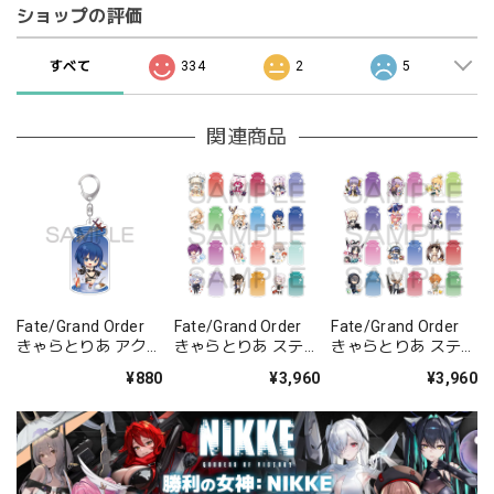
ショップの評価
すべて
334
2
5
関連商品
Fate/Grand Order
Fate/Grand Order
Fate/Grand Order
きゃらとりあ アクリ
きゃらとりあ ステッ
きゃらとりあ ステッ
ルキーホルダー ムー
カーセット Vol.5
カーセット Vol.6
¥880
¥3,960
¥3,960
ンキャンサー/謎の
BOX 全12種類
BOX 全12種類
代行者C.I.E.L.〔オー
プン・サマー〕