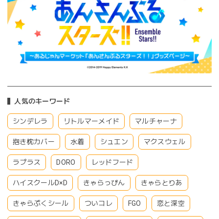
人気のキーワード
シンデレラ
リトルマーメイド
マルチャーナ
抱き枕カバー
水着
シュエン
マクスウェル
ラプラス
DORO
レッドフード
ハイスクールD×D
きゃらっぴん
きゃらとりあ
きゃらぷくシール
ついコレ
FGO
恋と深空