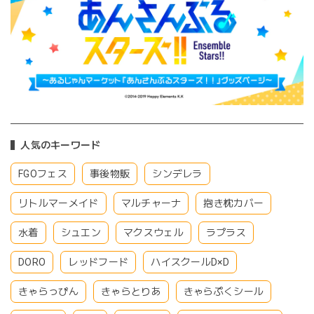
人気のキーワード
FGOフェス
事後物販
シンデレラ
リトルマーメイド
マルチャーナ
抱き枕カバー
水着
シュエン
マクスウェル
ラプラス
DORO
レッドフード
ハイスクールD×D
きゃらっぴん
きゃらとりあ
きゃらぷくシール