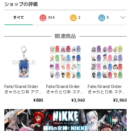
ショップの評価
すべて
334
2
5
関連商品
Fate/Grand Order
Fate/Grand Order
Fate/Grand Order
きゃらとりあ アクリ
きゃらとりあ ステッ
きゃらとりあ ステッ
ルキーホルダー ムー
カーセット Vol.5
カーセット Vol.6
¥880
¥3,960
¥3,960
ンキャンサー/謎の
BOX 全12種類
BOX 全12種類
代行者C.I.E.L.〔オー
プン・サマー〕