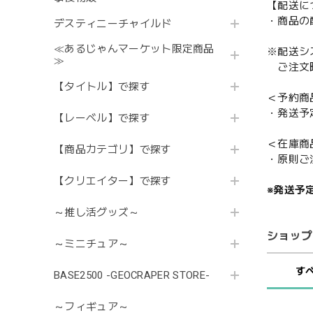
【配送に
・商品の
デスティニーチャイルド
≪あるじゃんマーケット限定商品
※配送シ
≫
ご注文時
【タイトル】で探す
＜予約商
・発送予
【レーベル】で探す
＜在庫商
【商品カテゴリ】で探す
・原則ご
【クリエイター】で探す
※発送予
～推し活グッズ～
ショップ
～ミニチュア～
す
BASE2500 -GEOCRAPER STORE-
～フィギュア～