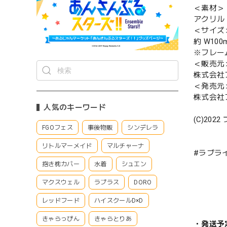
＜素材＞
アクリル
＜サイズ
約 W100
※フレー
＜販売元
株式会社
＜発売元
株式会社
人気のキーワード
(C)2
FGOフェス
事後物販
シンデレラ
リトルマーメイド
マルチャーナ
#ラブラ
抱き枕カバー
水着
シュエン
マクスウェル
ラプラス
DORO
レッドフード
ハイスクールD×D
きゃらっぴん
きゃらとりあ
・発送予