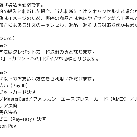
額は税込み価格です。
的の購入と判断した場合、当店判断にて注文キャンセルする場合
像はイメージのため、実際の商品とは色味やデザインが若干異な
都合によるご注文のキャンセル、返品・返金はご対応できかねま
ついて】
品＞
方法はクレジットカード決済のみとなります。
y ID」アカウントへのログインが必須となります。
品＞
は以下のお支払い方法をご利用いただけます。
（Pay ID）
ジットカード決済
MasterCard／アメリカン・エキスプレス・カード（AMEX）／J
リア決済
振込決済
（Pay-easy）決済
n Pay