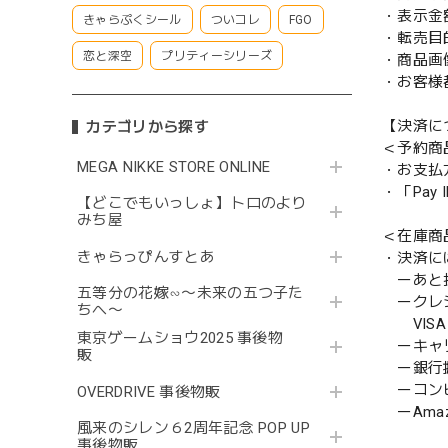
・表示金
きゃらぷくシール
ついコレ
FGO
・転売目
恋と深空
プリティーシリーズ
・商品画
・お客様
【決済に
カテゴリから探す
＜予約商
MEGA NIKKE STORE ONLINE
・お支払
・「Pa
【どこでもいっしょ】トロのより
みち屋
＜在庫商
きゃらっぴんすとあ
・決済に
ーあと払い
五等分の花嫁∽〜未来の五つ子た
ークレ
ちへ〜
VISA／
東京ゲームショウ2025 事後物
ーキャ
販
ー銀行
ーコンビニ
OVERDRIVE 事後物販
ーAmazo
風来のシレン６2周年記念 POP UP
事後物販