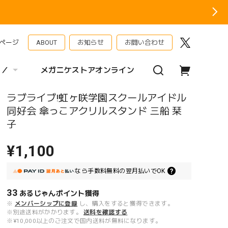
ページ
ABOUT
お知らせ
お問い合わせ
 ／
メガニケストアオンライン
ラブライブ!虹ヶ咲学園スクールアイドル
同好会 傘っこアクリルスタンド 三船 栞
子
¥1,100
なら
手数料無料の
翌月払いでOK
33
あるじゃんポイント
獲得
※
メンバーシップに登録
し、購入をすると獲得できます。
※別途送料がかかります。
送料を確認する
※¥10,000以上のご注文で国内送料が無料になります。