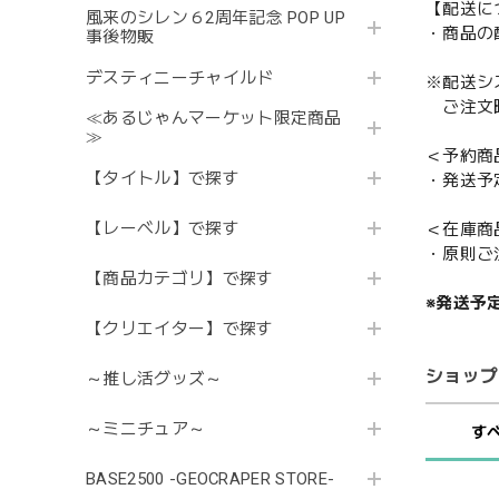
【配送に
風来のシレン６2周年記念 POP UP
・商品の
事後物販
デスティニーチャイルド
※配送シ
ご注文時
≪あるじゃんマーケット限定商品
≫
＜予約商
【タイトル】で探す
・発送予
【レーベル】で探す
＜在庫商
・原則ご
【商品カテゴリ】で探す
※発送予
【クリエイター】で探す
ショップ
～推し活グッズ～
～ミニチュア～
す
BASE2500 -GEOCRAPER STORE-