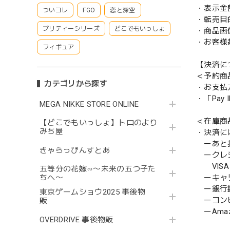
・表示金
ついコレ
FGO
恋と深空
・転売目
プリティーシリーズ
どこでもいっしょ
・商品画
・お客様
フィギュア
【決済に
＜予約商
カテゴリから探す
・お支払
・「Pa
MEGA NIKKE STORE ONLINE
＜在庫商
【どこでもいっしょ】トロのより
みち屋
・決済に
ーあと払い
きゃらっぴんすとあ
ークレ
VISA／
五等分の花嫁∽〜未来の五つ子た
ーキャ
ちへ〜
ー銀行
東京ゲームショウ2025 事後物
ーコンビニ
販
ーAmazo
OVERDRIVE 事後物販