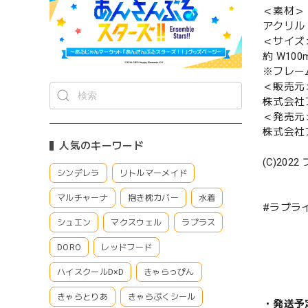
＜素材＞
アクリル
＜サイズ
約 W100
※フレー
＜販売元
株式会社
＜発売元
株式会社
人気のキーワード
(C)2
シンデレラ
リトルマーメイド
マルチャーナ
抱き枕カバー
水着
#ラブラ
シュエン
マクスウェル
ラプラス
DORO
レッドフード
ハイスクールD×D
きゃらっぴん
きゃらとりあ
きゃらぷくシール
・発送予