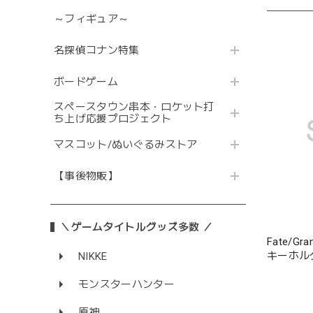
～フィギュア～
名探偵コナン特集
ボードゲーム
スペースタウン串本・ロケット打
ち上げ応援プロジェクト
マスコット/ぬいぐるみストア
【事後物販】
＼ゲームタイトルグッズ多数 ／
Fate/G
キーホル
NIKKE
行者C.I
モンスターハンター
原神