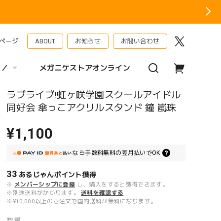
ページ
ABOUT
お知らせ
お問い合わせ
 ／
メガニケストアオンライン
ラブライブ!虹ヶ咲学園スクールアイドル
同好会 傘っこアクリルスタンド 鐘 嵐珠
¥1,100
なら
手数料無料の
翌月払いでOK
33
あるじゃんポイント
獲得
※
メンバーシップに登録
し、購入をすると獲得できます。
※別途送料がかかります。
送料を確認する
※¥10,000以上のご注文で国内送料が無料になります。
数量