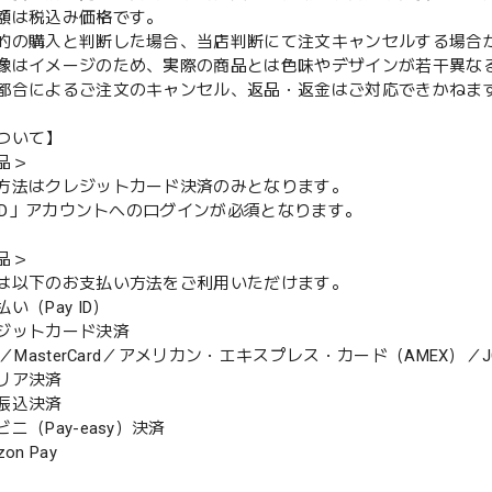
額は税込み価格です。
的の購入と判断した場合、当店判断にて注文キャンセルする場合
像はイメージのため、実際の商品とは色味やデザインが若干異な
都合によるご注文のキャンセル、返品・返金はご対応できかねま
ついて】
品＞
方法はクレジットカード決済のみとなります。
y ID」アカウントへのログインが必須となります。
品＞
は以下のお支払い方法をご利用いただけます。
（Pay ID）
ジットカード決済
MasterCard／アメリカン・エキスプレス・カード（AMEX）／J
リア決済
振込決済
（Pay-easy）決済
n Pay