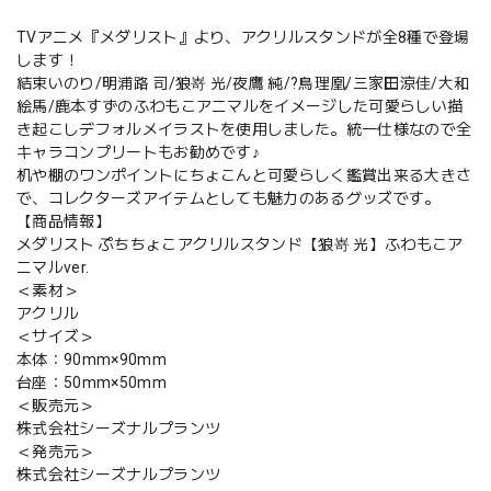
TVアニメ『メダリスト』より、アクリルスタンドが全8種で登場
します！
結束いのり/明浦路 司/狼嵜 光/夜鷹 純/?鳥理凰/三家田涼佳/大和
絵馬/鹿本すずのふわもこアニマルをイメージした可愛らしい描
き起こしデフォルメイラストを使用しました。統一仕様なので全
キャラコンプリートもお勧めです♪
机や棚のワンポイントにちょこんと可愛らしく鑑賞出来る大きさ
で、コレクターズアイテムとしても魅力のあるグッズです。
【商品情報】
メダリスト ぷちちょこアクリルスタンド【狼嵜 光】ふわもこア
ニマルver.
＜素材＞
アクリル
＜サイズ＞
本体：90mm×90mm
台座：50mm×50mm
＜販売元＞
株式会社シーズナルプランツ
＜発売元＞
株式会社シーズナルプランツ