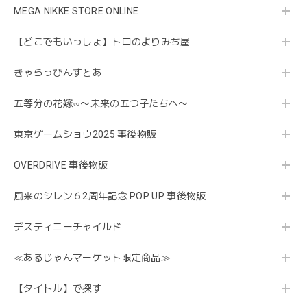
MEGA NIKKE STORE ONLINE
【どこでもいっしょ】トロのよりみち屋
きゃらっぴんすとあ
五等分の花嫁∽〜未来の五つ子たちへ〜
東京ゲームショウ2025 事後物販
OVERDRIVE 事後物販
風来のシレン６2周年記念 POP UP 事後物販
デスティニーチャイルド
≪あるじゃんマーケット限定商品≫
【タイトル】で探す