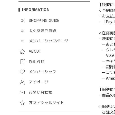
【決済に
INFORMATION
＜予約商
・お支払
SHOPPING GUIDE
・「Pa
よくあるご質問
＜在庫商
・決済に
メンバーシップページ
ーあと払い
ークレ
ABOUT
VISA／
ーキャ
お知らせ
ー銀行
メンバーシップ
ーコンビニ
ーAmazo
マイページ
【配送に
お問い合わせ
・商品の
オフィシャルサイト
※配送シ
ご注文時