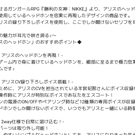
せるガンガールRPG『勝利の女神：NIKKE』より、アリスのヘッ
使用しているヘッドホンを忠実に再現したデザインの商品です。
リスの録り下ろしボイスを使用し、ここでしか聞けないセリフを
の魅力が耳元で咲き誇る♪〜
スのヘッドホン」のおすすめポイント◆
T① アリスのヘッドホンを再現！-
ゲーム内で身に着けているヘッドホンを、細部に至るまで極力忠
ムです♪
T② アリスCV録り下ろしボイス搭載！-
ために、アリスのCVを担当されている羊宮妃那さんにボイス収録
操作時にアリスが特別なボイスであなたをエスコート！
ンの電源のON/OFFやペアリング時など12種類の専用ボイスが収
ドホンでしか聞けないボイスで、いつでもアリスと一緒にいる時
T③ 2way仕様で日常に溶け込む！-
パーツは取り外し可能！