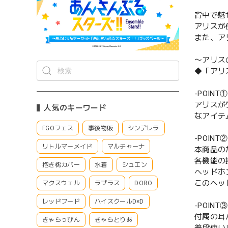
背中で魅
アリスが
また、ア
〜アリス
◆「アリ
-POIN
アリスが
人気のキーワード
なアイテ
FGOフェス
事後物販
シンデレラ
-POIN
リトルマーメイド
マルチャーナ
本商品の
各機能の
抱き枕カバー
水着
シュエン
ヘッドホ
このヘッ
マクスウェル
ラプラス
DORO
レッドフード
ハイスクールD×D
-POIN
付属の耳
きゃらっぴん
きゃらとりあ