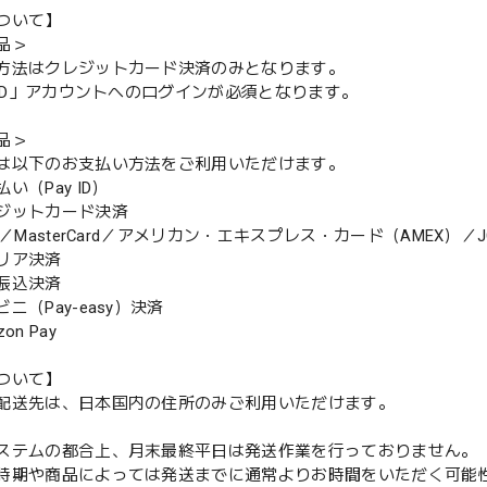
ついて】
品＞
方法はクレジットカード決済のみとなります。
y ID」アカウントへのログインが必須となります。
品＞
は以下のお支払い方法をご利用いただけます。
（Pay ID）
ジットカード決済
MasterCard／アメリカン・エキスプレス・カード（AMEX）／J
リア決済
振込決済
（Pay-easy）決済
n Pay
ついて】
配送先は、日本国内の住所のみご利用いただけます。
ステムの都合上、月末最終平日は発送作業を行っておりません。
期や商品によっては発送までに通常よりお時間をいただく可能