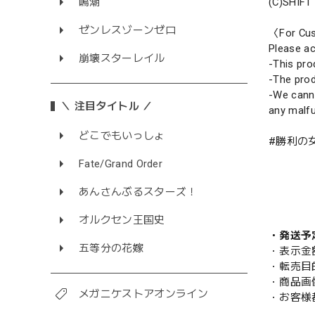
(C)SHIFT
鳴潮
ゼンレスゾーンゼロ
〈For Cus
Please ac
崩壊スターレイル
-This pro
-The prod
-We canno
＼ 注目タイトル ／
any malfu
どこでもいっしょ
#勝利の女
Fate/Grand Order
あんさんぶるスターズ！
オルクセン王国史
・発送予
五等分の花嫁
・表示金
・転売目
・商品画
メガニケストアオンライン
・お客様