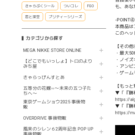
普段使い
も、あな
きゃらぷくシール
ついコレ
FGO
恋と深空
プリティーシリーズ
-POIN
本商品はア
このヘッ
カテゴリから探す
【その他
MEGA NIKKE STORE ONLINE
・最大5
・ノイズ
【どこでもいっしょ】トロのより
・アンビ
みち屋
・ゲーム
きゃらっぴんすとあ
【もっと
五等分の花嫁∽〜未来の五つ子た
▼「『勝
ちへ〜
https://a
東京ゲームショウ2025 事後物
▼「『勝
販
https://m
OVERDRIVE 事後物販
風来のシレン６2周年記念 POP UP
事後物販