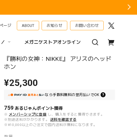
ページ
ABOUT
お知らせ
お問い合わせ
 ／
メガニケストアオンライン
『勝利の女神：NIKKE』 アリスのヘッド
ホン
¥25,300
なら
手数料無料の
翌月払いでOK
759
あるじゃんポイント
獲得
※
メンバーシップに登録
し、購入をすると獲得できます。
※別途送料がかかります。
送料を確認する
※¥10,000以上のご注文で国内送料が無料になります。
数量