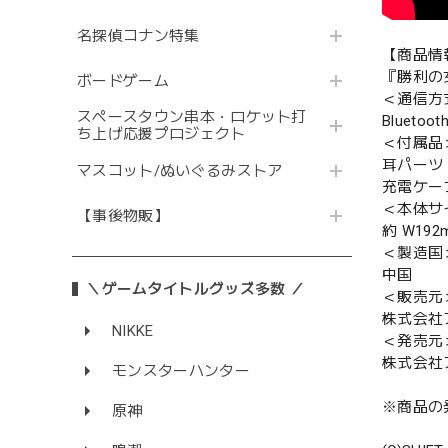
名探偵コナン特集
【商品情
『勝利の
ボードゲーム
＜通信方
スペースタウン串本・ロケット打
Bluetoo
ち上げ応援プロジェクト
＜付属品
耳パーツ
マスコット/ぬいぐるみストア
充電ケーブル
＜本体サ
【事後物販】
約 W192
＜製造国
中国
＼ゲームタイトルグッズ多数 ／
＜販売元
株式会社
NIKKE
＜発売元
株式会社
モンスターハンター
※商品の
原神