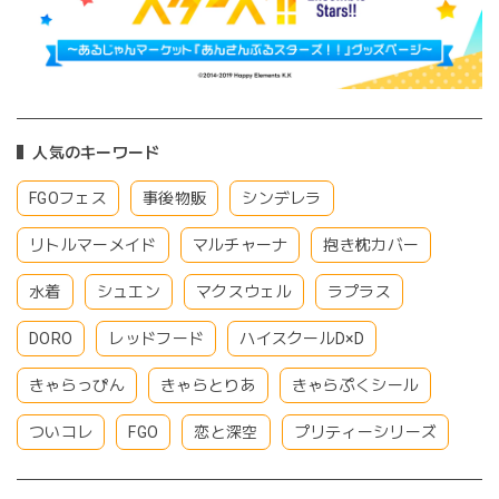
人気のキーワード
FGOフェス
事後物販
シンデレラ
リトルマーメイド
マルチャーナ
抱き枕カバー
水着
シュエン
マクスウェル
ラプラス
DORO
レッドフード
ハイスクールD×D
きゃらっぴん
きゃらとりあ
きゃらぷくシール
ついコレ
FGO
恋と深空
プリティーシリーズ