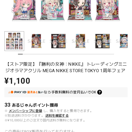
【ストア限定】『勝利の女神：NIKKE』 トレーディングミニ
ジオラマアクリル MEGA NIKKE STORE TOKYO 1周年フェア
¥1,100
なら
手数料無料の
翌月払いでOK
33
あるじゃんポイント
獲得
※
メンバーシップに登録
し、購入をすると獲得できます。
※別途送料がかかります。
送料を確認する
※¥10,000以上のご注文で国内送料が無料になります。
この商品はBOX販売を行っておりません。