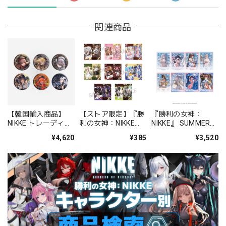
関連商品
【韓国輸入商品】
【ストア限定】『勝
『勝利の女神：
NIKKE トレーディン
利の女神：NIKKE』
NIKKE』 SUMMER
グ缶バッジ
トレーディングチケ
クリアカード コレク
¥4,620
¥385
¥3,520
COUNTERS BOX 全
ットホルダー
ション BOX
6種
(SWEET VALENTINE
FAIR)