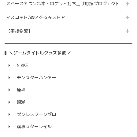
スペースタウン串本・ロケット打ち上げ応援プロジェクト
マスコット/ぬいぐるみストア
【事後物販】
＼ゲームタイトルグッズ多数 ／
NIKKE
モンスターハンター
原神
鳴潮
ゼンレスゾーンゼロ
崩壊スターレイル