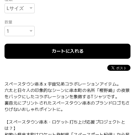
数量
カートに入れる
スペースタウン串本 x 宇宙兄弟コラボレーションアイテム。
六太と日々人の印象的なシーンに串本町の名所「樫野崎」の夜景
をバックにしたコラボレーションを象徴するTシャツです。
裏首元にプリントされたスペースタウン串本のブランドロゴもさ
りげないおしゃれポイントに。
【スペースタウン串本・ロケット打ち上げ応援プロジェクトと
は？】
和歌山県串本町はロケット発射場「スペースポート紀伊」から民