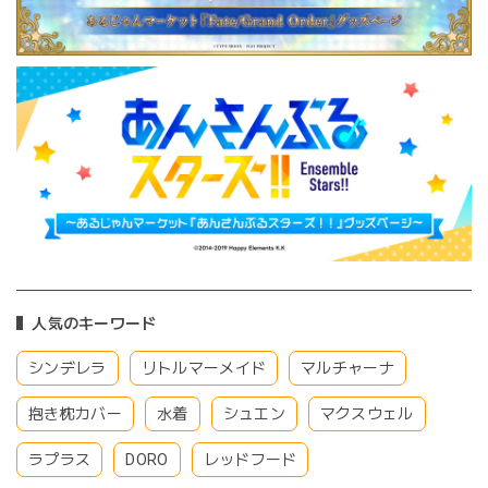
人気のキーワード
シンデレラ
リトルマーメイド
マルチャーナ
抱き枕カバー
水着
シュエン
マクスウェル
ラプラス
DORO
レッドフード