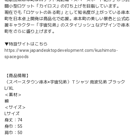
間小型ロケット「カイロス」の打ち上げを目指しています。
現在でも「ロケットのある町」として知名度が上がっている串本
町を日本卓上開発は商品化で応援。串本町の美しい景色と公式応
援キャラクター「宇宙兄弟」のスタイリッシュなデザインで串本
町をさらに盛り上げます。
▼特設サイトはこちら
https://www.japandesktopdevelopment.com/kushimoto-
spacegoods
【商品情報】
〈スペースタウン串本×宇宙兄弟〉Ｔシャツ 南波兄弟 ブラック
L/XL
＜素材＞
綿
＜サイズ＞
Lサイズ
身丈：74
身巾：55
肩巾：50