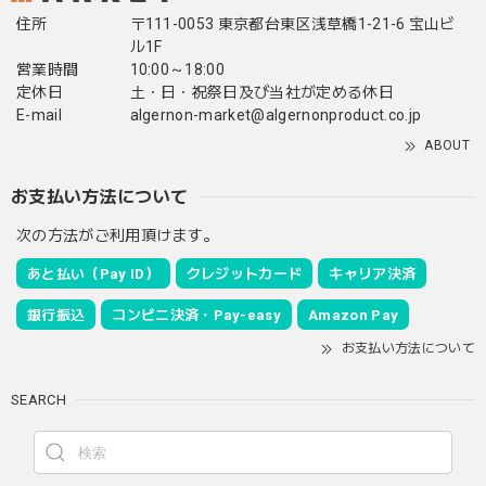
住所
〒111-0053 東京都台東区浅草橋1-21-6 宝山ビ
ル1F
営業時間
10:00～18:00
定休日
土・日・祝祭日及び当社が定める休日
E-mail
algernon-market@algernonproduct.co.jp
ABOUT
お支払い方法について
次の方法がご利用頂けます。
あと払い（Pay ID）
クレジットカード
キャリア決済
銀行振込
コンビニ決済・Pay-easy
Amazon Pay
お支払い方法について
SEARCH