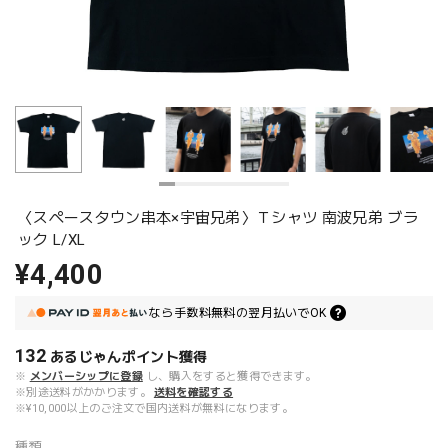
〈スペースタウン串本×宇宙兄弟〉Ｔシャツ 南波兄弟 ブラ
ック L/XL
¥4,400
なら
手数料無料の
翌月払いでOK
132
あるじゃんポイント
獲得
※
メンバーシップに登録
し、購入をすると獲得できます。
※別途送料がかかります。
送料を確認する
※¥10,000以上のご注文で国内送料が無料になります。
種類