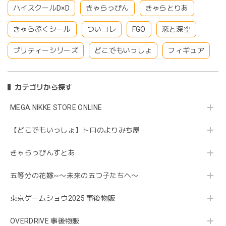
ハイスクールD×D
きゃらっぴん
きゃらとりあ
きゃらぷくシール
ついコレ
FGO
恋と深空
プリティーシリーズ
どこでもいっしょ
フィギュア
カテゴリから探す
MEGA NIKKE STORE ONLINE
【どこでもいっしょ】トロのよりみち屋
きゃらっぴんすとあ
五等分の花嫁∽〜未来の五つ子たちへ〜
東京ゲームショウ2025 事後物販
OVERDRIVE 事後物販