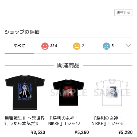
通報する
ショップの評価
すべて
334
2
5
関連商品
無職転生Ⅱ 〜異世界
『勝利の女神：
『勝利の女神：
行ったら本気だす〜
NIKKE』Tシャツ
NIKKE』Tシャツ
Ｔシャツ［ロキシ
chapter.01 ラピ
chapter.07 スノーホ
¥3,520
¥5,280
¥5,280
ー・ミグルディア］
L/XL
ワイト L/XL