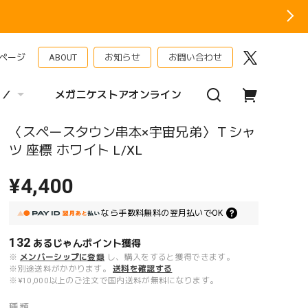
ページ
ABOUT
お知らせ
お問い合わせ
 ／
メガニケストアオンライン
〈スペースタウン串本×宇宙兄弟〉Ｔシャ
ツ 座標 ホワイト L/XL
¥4,400
なら
手数料無料の
翌月払いでOK
132
あるじゃんポイント
獲得
※
メンバーシップに登録
し、購入をすると獲得できます。
※別途送料がかかります。
送料を確認する
※¥10,000以上のご注文で国内送料が無料になります。
種類