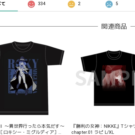
べて
334
2
5
関連商品
Ⅱ 〜異世界行ったら本気だす〜
『勝利の女神：NIKKE』Tシャ
［ロキシー・ミグルディア］
chapter.01 ラピ L/XL