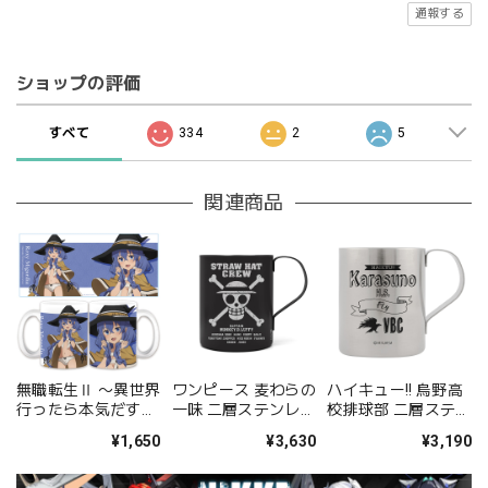
通報する
ショップの評価
すべて
334
2
5
関連商品
無職転生Ⅱ 〜異世界
ワンピース 麦わらの
ハイキュー!! 烏野高
行ったら本気だす〜
一味 二層ステンレス
校排球部 二層ステン
マグカップＢ［ロキ
マグカップ（塗装）
レスマグカップ
¥1,650
¥3,630
¥3,190
シー・ミグルディ
ア］【描き下ろし】