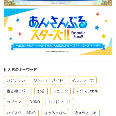
人気のキーワード
シンデレラ
リトルマーメイド
マルチャーナ
抱き枕カバー
水着
シュエン
マクスウェル
ラプラス
DORO
レッドフード
ハイスクールD×D
きゃらっぴん
きゃらとりあ