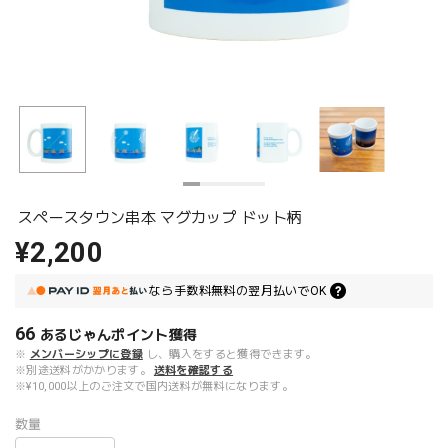
スペースタウン串本 マグカップ ドット柄
¥2,200
なら
手数料無料の
翌月払いでOK
66
あるじゃんポイント
獲得
※
メンバーシップに登録
し、購入をすると獲得できます。
※別途送料がかかります。
送料を確認する
※¥10,000以上のご注文で国内送料が無料になります。
数量