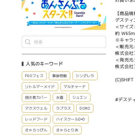
お買い求
【商品情
デスティ
＜サイズ
約 Ｗ65m
※キャラ
＜販売元
株式会社
＜発売元
人気のキーワード
株式会社
FGOフェス
事後物販
シンデレラ
(C)SHIFT 
リトルマーメイド
マルチャーナ
抱き枕カバー
水着
シュエン
#デスティ
マクスウェル
ラプラス
DORO
レッドフード
ハイスクールD×D
きゃらっぴん
きゃらとりあ