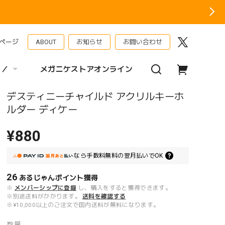
ページ
ABOUT
お知らせ
お問い合わせ
 ／
メガニケストアオンライン
デスティニーチャイルド アクリルキーホ
ルダー ディケー
¥880
なら
手数料無料の
翌月払いでOK
26
あるじゃんポイント
獲得
※
メンバーシップに登録
し、購入をすると獲得できます。
※別途送料がかかります。
送料を確認する
※¥10,000以上のご注文で国内送料が無料になります。
数量