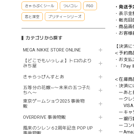
きゃらぷくシール
ついコレ
FGO
・発送予
・表示金
恋と深空
プリティーシリーズ
・転売目
・商品画
・お客様
カテゴリから探す
【決済に
MEGA NIKKE STORE ONLINE
＜予約商
・お支払
【どこでもいっしょ】トロのより
みち屋
・「Pa
きゃらっぴんすとあ
＜在庫商
・決済に
五等分の花嫁∽〜未来の五つ子た
ーあと払い
ちへ〜
ークレ
東京ゲームショウ2025 事後物
VISA／
販
ーキャ
OVERDRIVE 事後物販
ー銀行
ーコンビニ
風来のシレン６2周年記念 POP UP
ーAmazo
事後物販