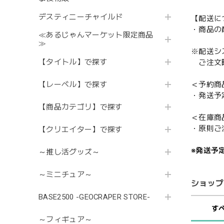
デスティニーチャイルド
【配送に
・商品の
≪あるじゃんマーケット限定商品
≫
※配送シ
【タイトル】で探す
ご注文時
【レーベル】で探す
＜予約商
・発送予
【商品カテゴリ】で探す
＜在庫商
・原則ご
【クリエイター】で探す
※発送予
～推し活グッズ～
～ミニチュア～
ショップ
BASE2500 -GEOCRAPER STORE-
す
～フィギュア～