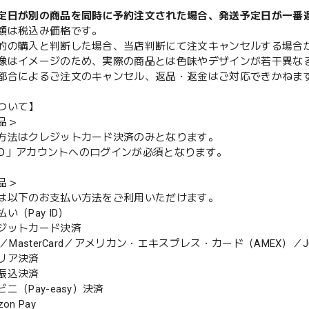
定日が別の商品を同時に予約注文された場合、発送予定日が一番
額は税込み価格です。
的の購入と判断した場合、当店判断にて注文キャンセルする場合
像はイメージのため、実際の商品とは色味やデザインが若干異な
都合によるご注文のキャンセル、返品・返金はご対応できかねま
ついて】
品＞
方法はクレジットカード決済のみとなります。
y ID」アカウントへのログインが必須となります。
品＞
は以下のお支払い方法をご利用いただけます。
（Pay ID）
ジットカード決済
MasterCard／アメリカン・エキスプレス・カード（AMEX）／J
リア決済
振込決済
（Pay-easy）決済
n Pay