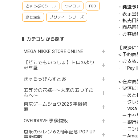
きゃらぷくシール
ついコレ
FGO
・発送予
・表示金
恋と深空
プリティーシリーズ
・転売目
・商品画
・お客様
カテゴリから探す
【決済に
MEGA NIKKE STORE ONLINE
＜予約商
・お支払
【どこでもいっしょ】トロのより
みち屋
・「Pa
きゃらっぴんすとあ
＜在庫商
・決済に
五等分の花嫁∽〜未来の五つ子た
ーあと払い
ちへ〜
ークレ
東京ゲームショウ2025 事後物
VISA／
販
ーキャ
OVERDRIVE 事後物販
ー銀行
ーコンビニ
風来のシレン６2周年記念 POP UP
ーAmazo
事後物販