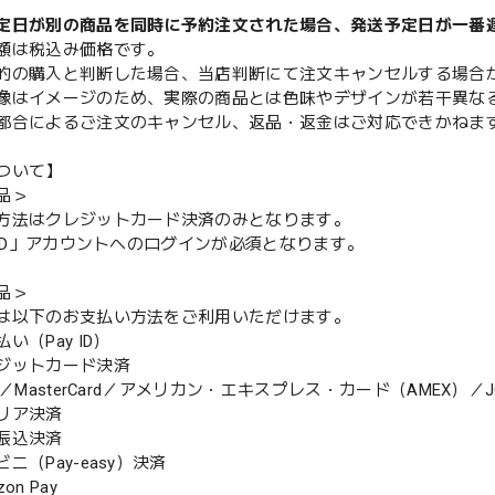
定日が別の商品を同時に予約注文された場合、発送予定日が一番
額は税込み価格です。
的の購入と判断した場合、当店判断にて注文キャンセルする場合
像はイメージのため、実際の商品とは色味やデザインが若干異な
都合によるご注文のキャンセル、返品・返金はご対応できかねま
ついて】
品＞
方法はクレジットカード決済のみとなります。
y ID」アカウントへのログインが必須となります。
品＞
は以下のお支払い方法をご利用いただけます。
（Pay ID）
ジットカード決済
MasterCard／アメリカン・エキスプレス・カード（AMEX）／J
リア決済
振込決済
（Pay-easy）決済
n Pay