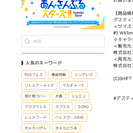
お買い求
【商品情
デスティ
＜サイズ
約 Ｗ65m
※キャラ
＜販売元
株式会社
＜発売元
人気のキーワード
株式会社
FGOフェス
事後物販
シンデレラ
(C)SHIFT 
リトルマーメイド
マルチャーナ
抱き枕カバー
水着
シュエン
#デスティ
マクスウェル
ラプラス
DORO
レッドフード
ハイスクールD×D
きゃらっぴん
きゃらとりあ