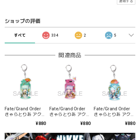
通報する
ショップの評価
すべて
334
2
5
関連商品
Fate/Grand Order
Fate/Grand Order
Fate/Grand Order
きゃらとりあ アクリ
きゃらとりあ アクリ
きゃらとりあ アクリ
ルキーホルダー ラン
ルキーホルダー セイ
ルキーホルダー アー
¥880
¥880
¥880
サー/清姫
バー/パッションリ
チャー/ラーヴァ/テ
ップ
ィアマト