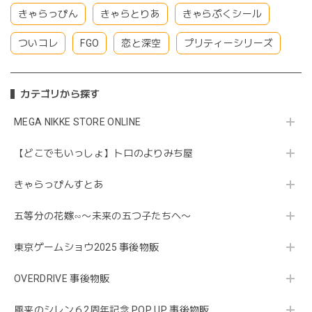
きゃらっぴん
きゃらとりあ
きゃらぷくシール
ついコレ
FGO
恋と深空
プリティーシリーズ
カテゴリから探す
MEGA NIKKE STORE ONLINE
【どこでもいっしょ】トロのよりみち屋
きゃらっぴんすとあ
五等分の花嫁∽〜未来の五つ子たちへ〜
東京ゲームショウ2025 事後物販
OVERDRIVE 事後物販
風来のシレン６2周年記念 POP UP 事後物販