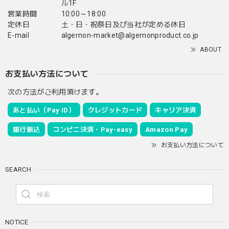
ル1F
営業時間
10:00～18:00
定休日
土・日・祝祭日及び当社が定める休日
E-mail
algernon-market@algernonproduct.co.jp
ABOUT
お支払い方法について
次の方法がご利用頂けます。
あと払い（Pay ID）
クレジットカード
キャリア決済
銀行振込
コンビニ決済・Pay-easy
Amazon Pay
お支払い方法について
SEARCH
NOTICE