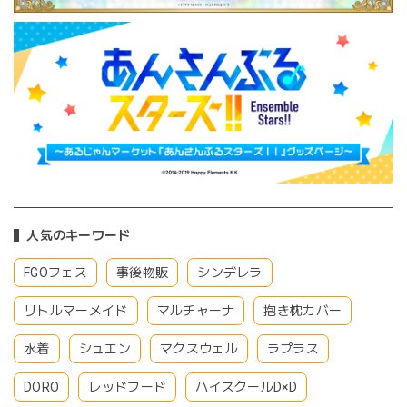
人気のキーワード
FGOフェス
事後物販
シンデレラ
リトルマーメイド
マルチャーナ
抱き枕カバー
水着
シュエン
マクスウェル
ラプラス
DORO
レッドフード
ハイスクールD×D