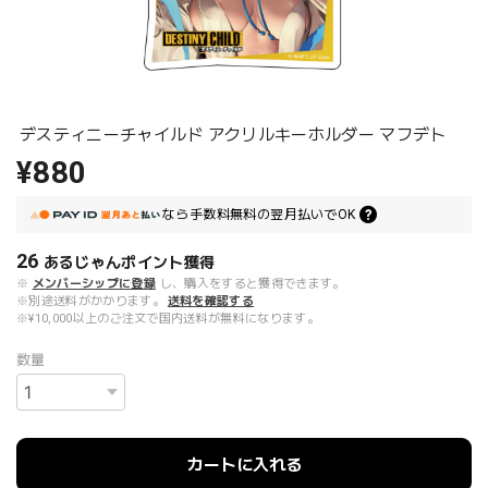
デスティニーチャイルド アクリルキーホルダー マフデト
¥880
なら
手数料無料の
翌月払いでOK
26
あるじゃんポイント
獲得
※
メンバーシップに登録
し、購入をすると獲得できます。
※別途送料がかかります。
送料を確認する
※¥10,000以上のご注文で国内送料が無料になります。
数量
カートに入れる