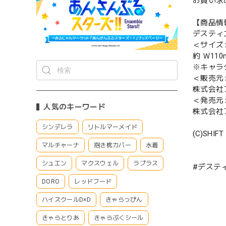
お買い求
【商品情
デスティ
＜サイズ
約 Ｗ110
※キャラ
＜販売元
株式会社
＜発売元
人気のキーワード
株式会社
シンデレラ
リトルマーメイド
(C)SHIFT 
マルチャーナ
抱き枕カバー
水着
シュエン
マクスウェル
ラプラス
#デスティ
DORO
レッドフード
ハイスクールD×D
きゃらっぴん
きゃらとりあ
きゃらぷくシール