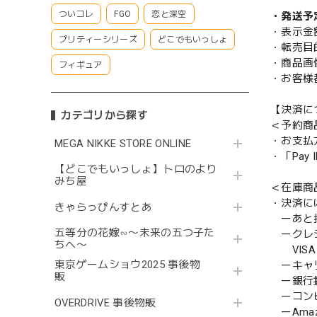
ついコレ
FGO
恋と深空
・発送予
・表示金
プリティーシリーズ
どこでもいっしょ
・転売目
・商品画
フィギュア
・お客様
【決済に
カテゴリから探す
＜予約商
・お支払
MEGA NIKKE STORE ONLINE
・「Pa
【どこでもいっしょ】トロのより
みち屋
＜在庫商
・決済に
きゃらっぴんすとあ
ーあと払い
五等分の花嫁∽〜未来の五つ子た
ークレ
ちへ〜
VISA／
東京ゲームショウ2025 事後物
ーキャ
販
ー銀行
ーコンビニ
OVERDRIVE 事後物販
ーAmazo