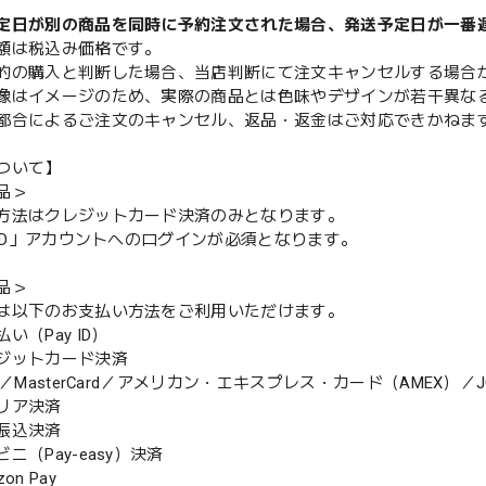
定日が別の商品を同時に予約注文された場合、発送予定日が一番
額は税込み価格です。
的の購入と判断した場合、当店判断にて注文キャンセルする場合
像はイメージのため、実際の商品とは色味やデザインが若干異な
都合によるご注文のキャンセル、返品・返金はご対応できかねま
ついて】
品＞
方法はクレジットカード決済のみとなります。
y ID」アカウントへのログインが必須となります。
品＞
は以下のお支払い方法をご利用いただけます。
（Pay ID）
ジットカード決済
MasterCard／アメリカン・エキスプレス・カード（AMEX）／J
リア決済
振込決済
（Pay-easy）決済
n Pay