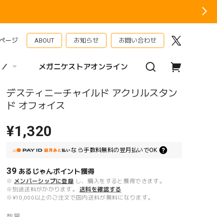
ページ
ABOUT
お知らせ
お問い合わせ
 ／
メガニケストアオンライン
デスティニーチャイルド アクリルスタン
ド オフォイス
¥1,320
なら
手数料無料の
翌月払いでOK
39
あるじゃんポイント
獲得
※
メンバーシップに登録
し、購入をすると獲得できます。
※別途送料がかかります。
送料を確認する
※¥10,000以上のご注文で国内送料が無料になります。
数量