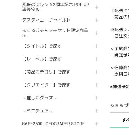
風来のシレン６2周年記念 POP UP
事後物販
【配送に
・商品の
デスティニーチャイルド
※配送シ
≪あるじゃんマーケット限定商品
≫
ご注文時
【タイトル】で探す
＜予約商
・発送予
【レーベル】で探す
＜在庫商
【商品カテゴリ】で探す
・原則ご
【クリエイター】で探す
※発送予
～推し活グッズ～
ショップ
～ミニチュア～
す
BASE2500 -GEOCRAPER STORE-