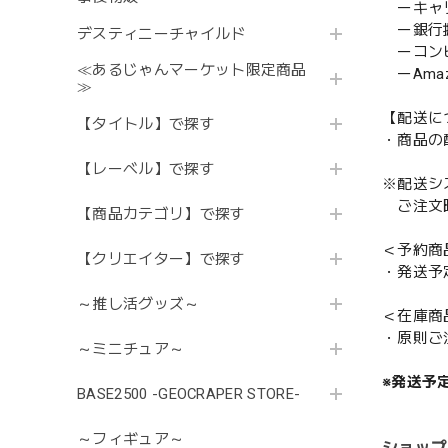
ーキャ
ー銀行
デスティニーチャイルド
ーコンビニ
≪あるじゃんマーケット限定商品
ーAmazo
≫
【配送に
【タイトル】で探す
・商品の
【レーベル】で探す
※配送シ
ご注文時
【商品カテゴリ】で探す
＜予約商
【クリエイター】で探す
・発送予
～推し活グッズ～
＜在庫商
・原則ご
～ミニチュア～
※発送予
BASE2500 -GEOCRAPER STORE-
～フィギュア～
ショップ