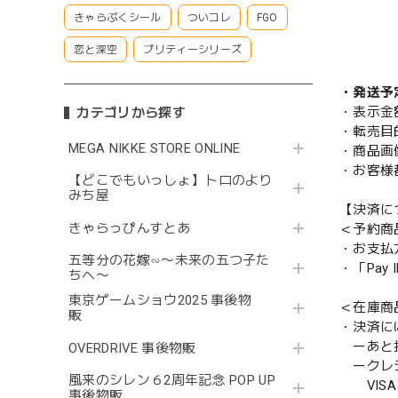
きゃらぷくシール
ついコレ
FGO
恋と深空
プリティーシリーズ
・発送予
・表示金
カテゴリから探す
・転売目
MEGA NIKKE STORE ONLINE
・商品画
・お客様
【どこでもいっしょ】トロのより
みち屋
【決済に
きゃらっぴんすとあ
＜予約商
・お支払
五等分の花嫁∽〜未来の五つ子た
・「Pa
ちへ〜
東京ゲームショウ2025 事後物
＜在庫商
販
・決済に
ーあと払い
OVERDRIVE 事後物販
ークレ
風来のシレン６2周年記念 POP UP
VISA／
事後物販