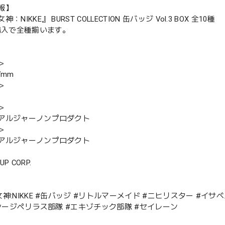
報】
：NIKKE』 BURST COLLECTION 缶バッジ Vol.3 BOX 全10種
X購入で全種揃います。
＞
7mm
＞
＞
アルジャーノンプロダクト
＞
アルジャーノンプロダクト
 UP CORP.
神:NIKKE #缶バッジ #リトルマーメイド #ニヒリスター #イサベ
#シージペリラス部隊 #エキゾチック部隊 #セイレーン