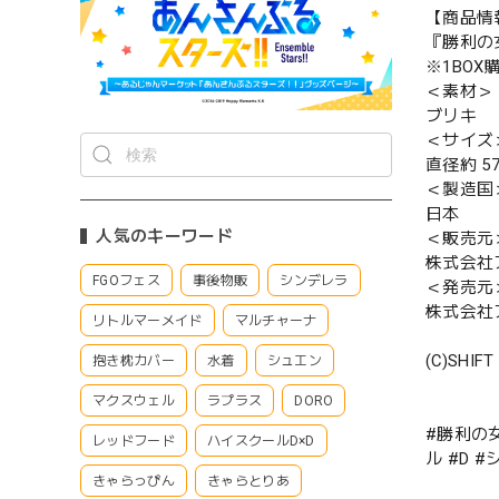
【商品情
『勝利の女神
※1BO
＜素材＞
ブリキ
＜サイズ
直径約 5
＜製造国
日本
人気のキーワード
＜販売元
株式会社
FGOフェス
事後物販
シンデレラ
＜発売元
株式会社
リトルマーメイド
マルチャーナ
(C)SHIFT
抱き枕カバー
水着
シュエン
マクスウェル
ラプラス
DORO
#勝利の女
レッドフード
ハイスクールD×D
ル #D 
きゃらっぴん
きゃらとりあ