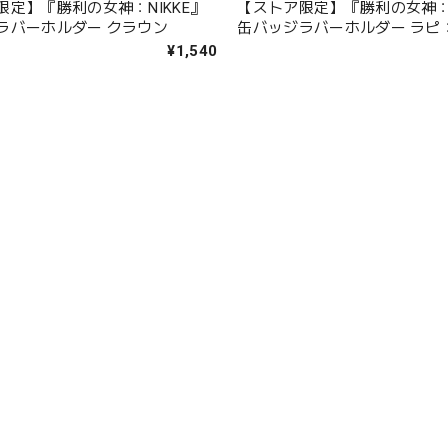
限定】『勝利の女神：NIKKE』
【ストア限定】『勝利の女神：N
ラバーホルダー クラウン
缶バッジラバーホルダー ラピ
ード
¥1,540