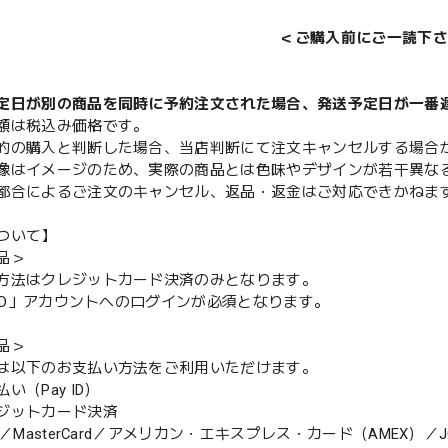
＜ご購入前にご一読下さ
定日が別の商品を同時に予約注文された場合、発送予定日が一番
額は税込み価格です。
的の購入と判断した場合、当店判断にて注文キャンセルする場合
像はイメージのため、実際の商品とは色味やデザインが若干異な
都合によるご注文のキャンセル、返品・返金はご対応できかねま
ついて】
品＞
方法はクレジットカード決済のみとなります。
y ID」アカウントへのログインが必須となります。
品＞
は以下のお支払い方法をご利用いただけます。
（Pay ID）
ジットカード決済
MasterCard／アメリカン・エキスプレス・カード（AMEX）／J