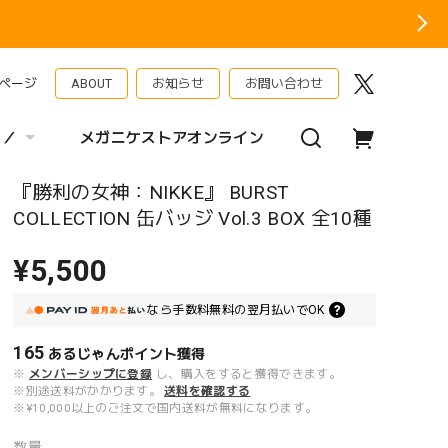
ページ
ABOUT
お知らせ
お問い合わせ
 ／
メガニケストアオンライン
『勝利の女神：NIKKE』 BURST
COLLECTION 缶バッジ Vol.3 BOX 全10種
¥5,500
なら
手数料無料の
翌月払いでOK
165
あるじゃんポイント
獲得
※
メンバーシップに登録
し、購入をすると獲得できます。
※別途送料がかかります。
送料を確認する
※¥10,000以上のご注文で国内送料が無料になります。
数量