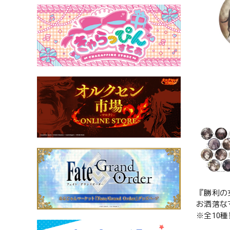
『勝利の
お洒落な
※全10