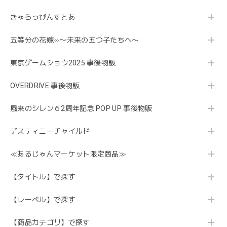
きゃらっぴんすとあ
五等分の花嫁∽〜未来の五つ子たちへ〜
東京ゲームショウ2025 事後物販
OVERDRIVE 事後物販
風来のシレン６2周年記念 POP UP 事後物販
デスティニーチャイルド
≪あるじゃんマーケット限定商品≫
【タイトル】で探す
【レーベル】で探す
【商品カテゴリ】で探す