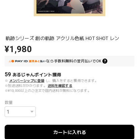
軌跡シリーズ 創の軌跡 アクリル色紙 HOT SHOT レン
¥1,980
なら
手数料無料の
翌月払いでOK
59
あるじゃんポイント
獲得
※
メンバーシップに登録
し、購入をすると獲得できます。
※別途送料がかかります。
送料を確認する
※¥10,000以上のご注文で国内送料が無料になります。
数量
カートに入れる