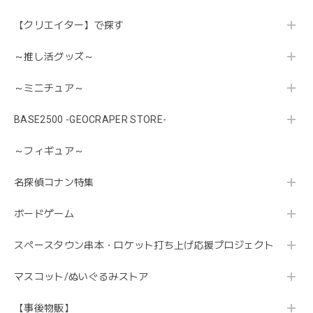
【クリエイター】で探す
～推し活グッズ～
～ミニチュア～
BASE2500 -GEOCRAPER STORE-
～フィギュア～
名探偵コナン特集
ボードゲーム
スペースタウン串本・ロケット打ち上げ応援プロジェクト
マスコット/ぬいぐるみストア
【事後物販】