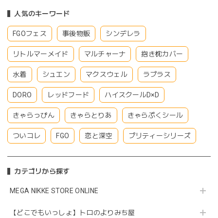
人気のキーワード
FGOフェス
事後物販
シンデレラ
リトルマーメイド
マルチャーナ
抱き枕カバー
水着
シュエン
マクスウェル
ラプラス
DORO
レッドフード
ハイスクールD×D
きゃらっぴん
きゃらとりあ
きゃらぷくシール
ついコレ
FGO
恋と深空
プリティーシリーズ
カテゴリから探す
MEGA NIKKE STORE ONLINE
【どこでもいっしょ】トロのよりみち屋