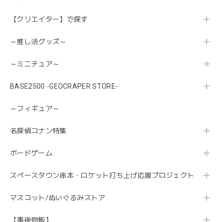
【クリエイター】で探す
～推し活グッズ～
～ミニチュア～
BASE2500 -GEOCRAPER STORE-
～フィギュア～
名探偵コナン特集
ボードゲーム
スペースタウン串本・ロケット打ち上げ応援プロジェクト
マスコット/ぬいぐるみストア
【事後物販】