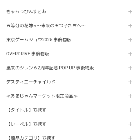
きゃらっぴんすとあ
五等分の花嫁∽〜未来の五つ子たちへ〜
東京ゲームショウ2025 事後物販
OVERDRIVE 事後物販
風来のシレン６2周年記念 POP UP 事後物販
デスティニーチャイルド
≪あるじゃんマーケット限定商品≫
【タイトル】で探す
【レーベル】で探す
【商品カテゴリ】で探す