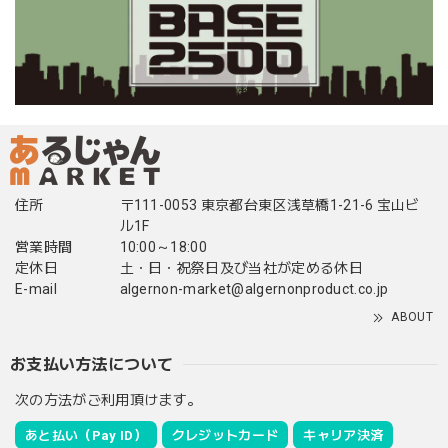
住所
〒111-0053 東京都台東区浅草橋1-21-6 宝山ビ
ル1F
営業時間
10:00～18:00
定休日
土・日・祝祭日及び当社が定める休日
E-mail
algernon-market@algernonproduct.co.jp
ABOUT
お支払い方法について
次の方法がご利用頂けます。
あと払い（Pay ID）
クレジットカード
キャリア決済