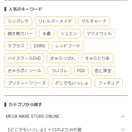
人気のキーワード
シンデレラ
リトルマーメイド
マルチャーナ
抱き枕カバー
水着
シュエン
マクスウェル
ラプラス
DORO
レッドフード
ハイスクールD×D
きゃらっぴん
きゃらとりあ
きゃらぷくシール
ついコレ
FGO
恋と深空
プリティーシリーズ
どこでもいっしょ
フィギュア
カテゴリから探す
MEGA NIKKE STORE ONLINE
【どこでもいっしょ】トロのよりみち屋