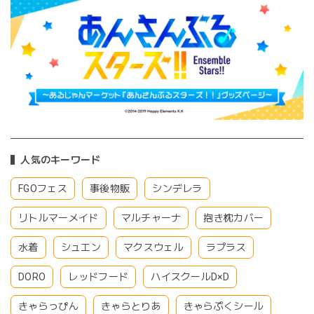
人気のキーワード
FGOフェス
事後物販
シンデレラ
リトルマーメイド
マルチャーナ
抱き枕カバー
水着
シュエン
マクスウェル
ラプラス
DORO
レッドフード
ハイスクールD×D
きゃらっぴん
きゃらとりあ
きゃらぷくシール