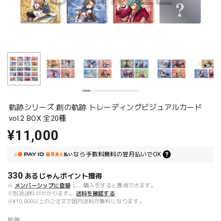
軌跡シリーズ 創の軌跡 トレーディングビジュアルカード
vol.2 BOX 全20種
¥11,000
なら
手数料無料の
翌月払いでOK
330
あるじゃんポイント
獲得
※
メンバーシップに登録
し、購入をすると獲得できます。
※別途送料がかかります。
送料を確認する
※¥10,000以上のご注文で国内送料が無料になります。
数量