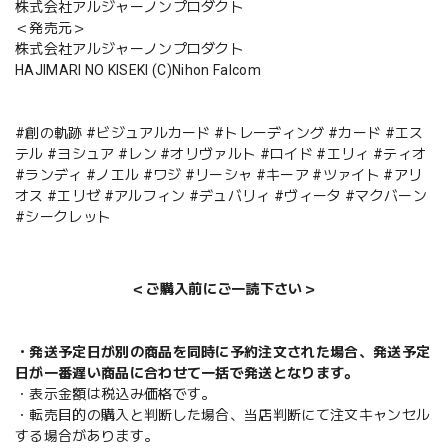
株式会社アルジャーノンプロダクト
＜発売元＞
株式会社アルジャーノンプロダクト
HAJIMARI NO KISEKI (C)Nihon Falcom
#創の軌跡 #ビジュアルカード #トレーディング #カード #エス
テル #ヨシュア #レン #オリヴァルト #ロイド #エリィ #ティオ
#ランディ #ノエル #ワジ #リーシャ #キーア #ツァイト #アリ
オス #エリゼ #アルフィン #デュバリィ #ヴィータ #マクバーン
#シークレット
＜ご購入前にご一読下さい＞
・発送予定日が別の商品を同時に予約注文された場合、発送予定
日が一番遅い商品に合わせて一括で発送となります。
・表示金額は税込み価格です。
・転売目的の購入と判断した場合、当店判断にて注文キャンセル
する場合があります。