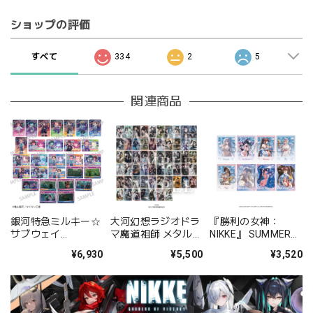
ショップの評価
すべて
334
2
5
関連商品
銀河特急ミルキー☆
大河幻想ラジオドラ
『勝利の女神：
サブウェイ
マ魔道祖師 メタルカ
NIKKE』 SUMMER
Picharm/描き起こ
ードコレクション
クリアカード コレク
¥6,930
¥5,500
¥3,520
し第2弾 14パックセ
BOX
ション BOX
ット