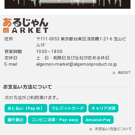
住所
〒111-0053 東京都台東区浅草橋1-21-6 宝山ビ
ル1F
営業時間
10:00～18:00
定休日
土・日・祝祭日及び当社が定める休日
E-mail
algernon-market@algernonproduct.co.jp
ABOUT
お支払い方法について
次の方法がご利用頂けます。
あと払い（Pay ID）
クレジットカード
キャリア決済
銀行振込
コンビニ決済・Pay-easy
Amazon Pay
お支払い方法について