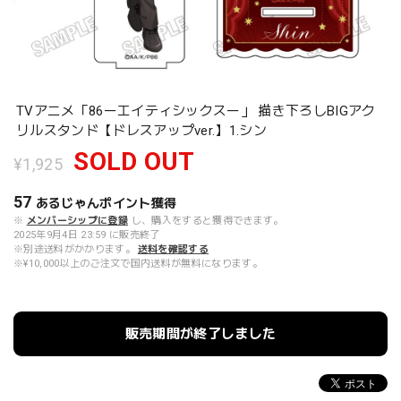
TVアニメ「86ーエイティシックスー」 描き下ろしBIGアク
リルスタンド【ドレスアップver.】1.シン
SOLD OUT
¥1,925
57
あるじゃんポイント
獲得
※
メンバーシップに登録
し、購入をすると獲得できます。
2025年9月4日 23:59 に販売終了
※別途送料がかかります。
送料を確認する
※¥10,000以上のご注文で国内送料が無料になります。
販売期間が終了しました