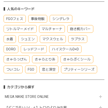
人気のキーワード
FGOフェス
事後物販
シンデレラ
リトルマーメイド
マルチャーナ
抱き枕カバー
水着
シュエン
マクスウェル
ラプラス
DORO
レッドフード
ハイスクールD×D
きゃらっぴん
きゃらとりあ
きゃらぷくシール
ついコレ
FGO
恋と深空
プリティーシリーズ
カテゴリから探す
MEGA NIKKE STORE ONLINE
【どこでもいっしょ】トロのよりみち屋