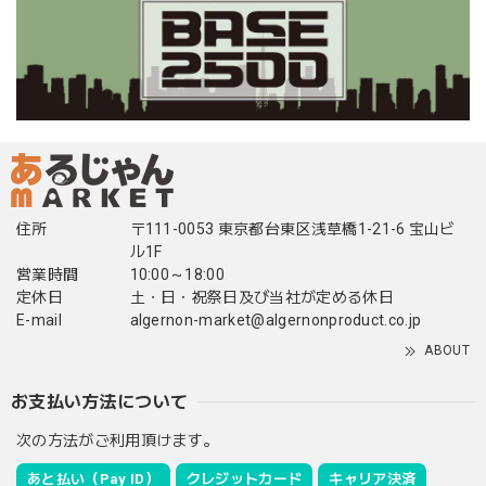
住所
〒111-0053 東京都台東区浅草橋1-21-6 宝山ビ
ル1F
営業時間
10:00～18:00
定休日
土・日・祝祭日及び当社が定める休日
E-mail
algernon-market@algernonproduct.co.jp
ABOUT
お支払い方法について
次の方法がご利用頂けます。
あと払い（Pay ID）
クレジットカード
キャリア決済