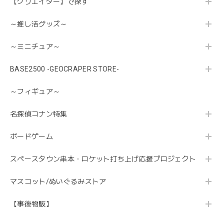
【クリエイター】で探す
～推し活グッズ～
～ミニチュア～
BASE2500 -GEOCRAPER STORE-
～フィギュア～
名探偵コナン特集
ボードゲーム
スペースタウン串本・ロケット打ち上げ応援プロジェクト
マスコット/ぬいぐるみストア
【事後物販】