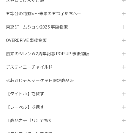
きゃらっぴんすとあ
五等分の花嫁∽〜未来の五つ子たちへ〜
東京ゲームショウ2025 事後物販
OVERDRIVE 事後物販
風来のシレン６2周年記念 POP UP 事後物販
デスティニーチャイルド
≪あるじゃんマーケット限定商品≫
【タイトル】で探す
【レーベル】で探す
【商品カテゴリ】で探す