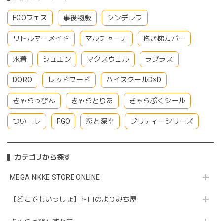
FGOフェス
事後物販
シンデレラ
リトルマーメイド
マルチャーナ
抱き枕カバー
水着
シュエン
マクスウェル
ラプラス
DORO
レッドフード
ハイスクールD×D
きゃらっぴん
きゃらとりあ
きゃらぷくシール
ついコレ
FGO
恋と深空
プリティーシリーズ
カテゴリから探す
MEGA NIKKE STORE ONLINE
【どこでもいっしょ】トロのよりみち屋