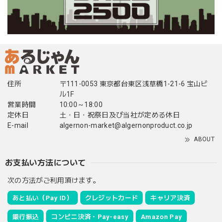
住所
〒111-0053 東京都台東区浅草橋1-21-6 宝山ビ
ル1F
営業時間
10:00～18:00
定休日
土・日・祝祭日及び当社が定める休日
E-mail
algernon-market@algernonproduct.co.jp
ABOUT
お支払い方法について
次の方法がご利用頂けます。
あと払い（Pay ID）
クレジットカード
キャリア決済
銀行振込
コンビニ決済・Pay-easy
Amazon Pay