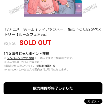
TVアニメ「86ーエイティシックスー」 描き下ろしB2タペス
トリー【ルームウェアver.】
SOLD OUT
¥3,850
115
あるじゃんポイント
獲得
※
メンバーシップに登録
し、購入をすると獲得できます。
2025年9月4日 23:59 に販売終了
※別途送料がかかります。
送料を確認する
※¥10,000以上のご注文で国内送料が無料になります。
販売期間が終了しました