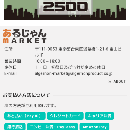
住所
〒111-0053 東京都台東区浅草橋1-21-6 宝山ビ
ル1F
営業時間
10:00～18:00
定休日
土・日・祝祭日及び当社が定める休日
E-mail
algernon-market@algernonproduct.co.jp
ABOUT
お支払い方法について
次の方法がご利用頂けます。
あと払い（Pay ID）
クレジットカード
キャリア決済
銀行振込
コンビニ決済・Pay-easy
Amazon Pay