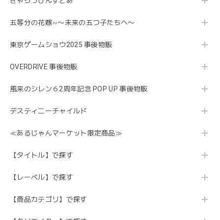
きゃらっぴんすとあ
五等分の花嫁∽〜未来の五つ子たちへ〜
東京ゲームショウ2025 事後物販
OVERDRIVE 事後物販
風来のシレン６2周年記念 POP UP 事後物販
デスティニーチャイルド
≪あるじゃんマーケット限定商品≫
【タイトル】で探す
【レーベル】で探す
【商品カテゴリ】で探す