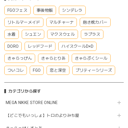
FGOフェス
事後物販
シンデレラ
リトルマーメイド
マルチャーナ
抱き枕カバー
水着
シュエン
マクスウェル
ラプラス
DORO
レッドフード
ハイスクールD×D
きゃらっぴん
きゃらとりあ
きゃらぷくシール
ついコレ
FGO
恋と深空
プリティーシリーズ
カテゴリから探す
MEGA NIKKE STORE ONLINE
【どこでもいっしょ】トロのよりみち屋