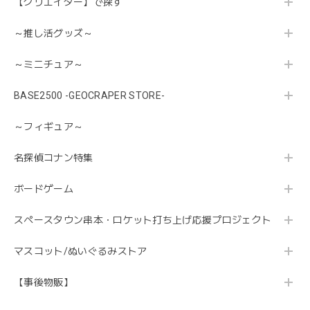
【クリエイター】で探す
～推し活グッズ～
～ミニチュア～
BASE2500 -GEOCRAPER STORE-
～フィギュア～
名探偵コナン特集
ボードゲーム
スペースタウン串本・ロケット打ち上げ応援プロジェクト
マスコット/ぬいぐるみストア
【事後物販】