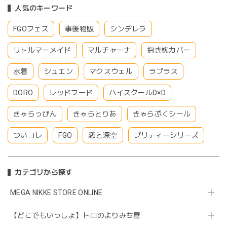
人気のキーワード
FGOフェス
事後物販
シンデレラ
リトルマーメイド
マルチャーナ
抱き枕カバー
水着
シュエン
マクスウェル
ラプラス
DORO
レッドフード
ハイスクールD×D
きゃらっぴん
きゃらとりあ
きゃらぷくシール
ついコレ
FGO
恋と深空
プリティーシリーズ
カテゴリから探す
MEGA NIKKE STORE ONLINE
【どこでもいっしょ】トロのよりみち屋