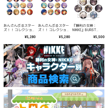
あんさんぶるスター
あんさんぶるスター
『勝利の女神：
ズ！！ コレクション
ズ！！ コレクション
NIKKE』BURST
缶バッジ[2026 Jul.]
缶バッジ[2026 Jul.]
COLLECTION 缶バッ
¥5,280
¥5,280
¥5,500
-Casual Side- BOX
-Idol Side- BOX 全
ジ Vol.9 BOX 全10種
全12種
12種