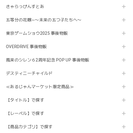
きゃらっぴんすとあ
五等分の花嫁∽〜未来の五つ子たちへ〜
東京ゲームショウ2025 事後物販
OVERDRIVE 事後物販
風来のシレン６2周年記念 POP UP 事後物販
デスティニーチャイルド
≪あるじゃんマーケット限定商品≫
【タイトル】で探す
【レーベル】で探す
【商品カテゴリ】で探す