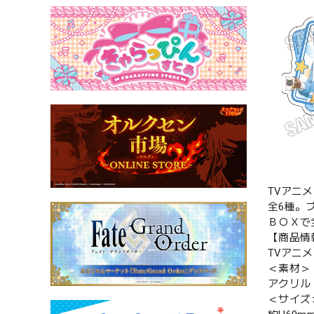
TVアニ
全6種。
ＢＯＸで
【商品情
TVアニ
＜素材＞
アクリル
＜サイズ