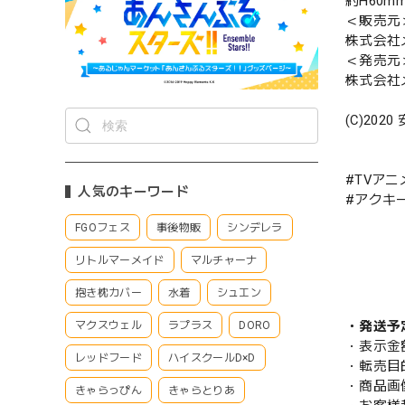
約H60m
＜販売元
株式会社
＜発売元
株式会社
(C)2020
#TVア
人気のキーワード
#アクキ
FGOフェス
事後物販
シンデレラ
リトルマーメイド
マルチャーナ
抱き枕カバー
水着
シュエン
・発送予
マクスウェル
ラプラス
DORO
・表示金
レッドフード
ハイスクールD×D
・転売目
・商品画
きゃらっぴん
きゃらとりあ