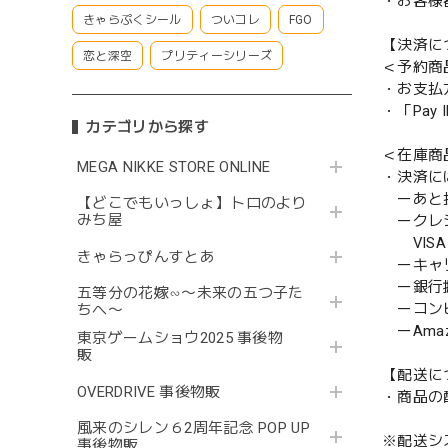
・お客様
きゃらぷくシール
ついコレ
FGO
【決済に
恋と深空
プリティーシリーズ
＜予約商
・お支払
・「Pa
カテゴリから探す
＜在庫商
MEGA NIKKE STORE ONLINE
・決済に
ーあと払い
【どこでもいっしょ】トロのより
みち屋
ークレ
VISA／
きゃらっぴんすとあ
ーキャ
ー銀行
五等分の花嫁∽〜未来の五つ子た
ーコンビニ
ちへ〜
ーAmazo
東京ゲームショウ2025 事後物
販
【配送に
OVERDRIVE 事後物販
・商品の
風来のシレン６2周年記念 POP UP
※配送シ
事後物販