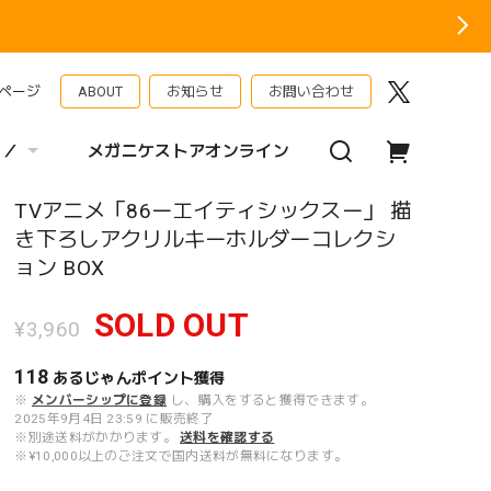
ページ
ABOUT
お知らせ
お問い合わせ
 ／
メガニケストアオンライン
TVアニメ「86ーエイティシックスー」 描
き下ろしアクリルキーホルダーコレクシ
ョン BOX
SOLD OUT
¥3,960
118
あるじゃんポイント
獲得
※
メンバーシップに登録
し、購入をすると獲得できます。
2025年9月4日 23:59 に販売終了
※別途送料がかかります。
送料を確認する
※¥10,000以上のご注文で国内送料が無料になります。