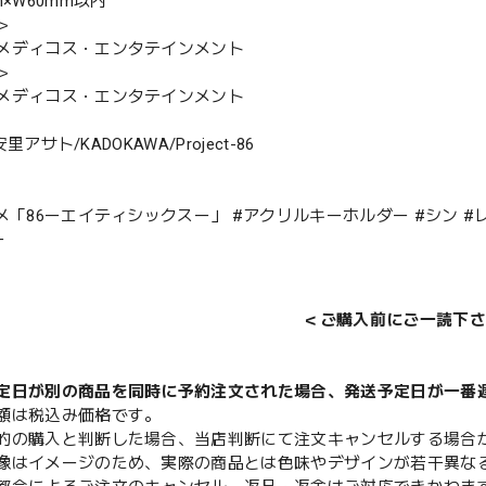
m×W60mm以内
＞
メディコス・エンタテインメント
＞
メディコス・エンタテインメント
 安里アサト/KADOKAWA/Project-86
ニメ「86ーエイティシックスー」 #アクリルキーホルダー #シン #
ー
＜ご購入前にご一読下さ
定日が別の商品を同時に予約注文された場合、発送予定日が一番
額は税込み価格です。
的の購入と判断した場合、当店判断にて注文キャンセルする場合
像はイメージのため、実際の商品とは色味やデザインが若干異な