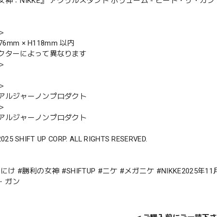
神：NIKKE』 アクリルスタンド ボリューム - ビート・ザ・ガン
＞
76mm × H118mm 以内
クターによって異なります
＞
＞
アルジャーノンプロダクト
＞
アルジャーノンプロダクト
2025 SHIFT UP CORP. ALL RIGHTS RESERVED.
E #にけ #勝利の女神 #SHIFTUP #ニケ #メガニケ #NIKKE202
・ガン