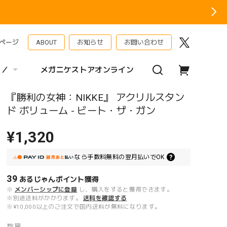
ページ
ABOUT
お知らせ
お問い合わせ
 ／
メガニケストアオンライン
『勝利の女神：NIKKE』 アクリルスタン
ド ボリューム - ビート・ザ・ガン
¥1,320
なら
手数料無料の
翌月払いでOK
39
あるじゃんポイント
獲得
※
メンバーシップに登録
し、購入をすると獲得できます。
※別途送料がかかります。
送料を確認する
※¥10,000以上のご注文で国内送料が無料になります。
数量