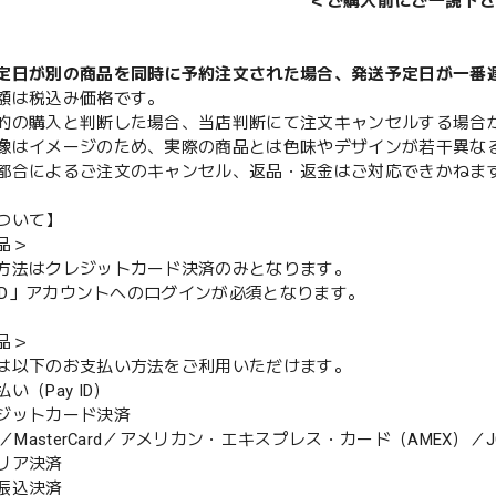
＜ご購入前にご一読下さ
定日が別の商品を同時に予約注文された場合、発送予定日が一番
額は税込み価格です。
的の購入と判断した場合、当店判断にて注文キャンセルする場合
像はイメージのため、実際の商品とは色味やデザインが若干異な
都合によるご注文のキャンセル、返品・返金はご対応できかねま
ついて】
品＞
方法はクレジットカード決済のみとなります。
y ID」アカウントへのログインが必須となります。
品＞
は以下のお支払い方法をご利用いただけます。
（Pay ID）
ジットカード決済
MasterCard／アメリカン・エキスプレス・カード（AMEX）／J
リア決済
振込決済