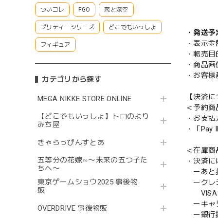
ついコレ
FGO
恋と深空
プリティーシリーズ
どこでもいっしょ
・発送予
・表示金
フィギュア
・転売目
・商品画
・お客様
カテゴリから探す
【決済に
MEGA NIKKE STORE ONLINE
＜予約商
【どこでもいっしょ】トロのより
・お支払
みち屋
・「Pa
きゃらっぴんすとあ
＜在庫商
五等分の花嫁∽〜未来の五つ子た
・決済に
ちへ〜
ーあと払い
東京ゲームショウ2025 事後物
ークレ
販
VISA／
ーキャ
OVERDRIVE 事後物販
ー銀行