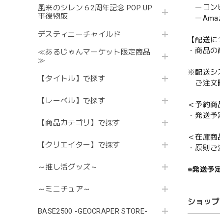
ーコンビニ
風来のシレン６2周年記念 POP UP
事後物販
ーAmazo
デスティニーチャイルド
【配送に
・商品の
≪あるじゃんマーケット限定商品
≫
※配送シ
【タイトル】で探す
ご注文時
【レーベル】で探す
＜予約商
・発送予
【商品カテゴリ】で探す
＜在庫商
【クリエイター】で探す
・原則ご
～推し活グッズ～
※発送予
～ミニチュア～
ショップ
BASE2500 -GEOCRAPER STORE-