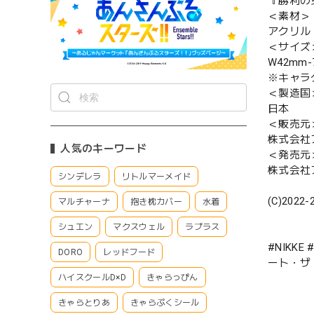
『勝利の女
＜素材＞
アクリル
＜サイズ
W42mm-
※キャラ
＜製造国
日本
＜販売元
株式会社
人気のキーワード
＜発売元
株式会社
シンデレラ
リトルマーメイド
(C)2022-
マルチャーナ
抱き枕カバー
水着
シュエン
マクスウェル
ラプラス
#NIKK
DORO
レッドフード
ート・ザ
ハイスクールD×D
きゃらっぴん
きゃらとりあ
きゃらぷくシール