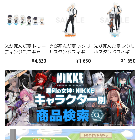
光が死んだ夏 トレー
光が死んだ夏 アクリ
光が死んだ夏 アクリ
ディングミニキャラ
ルスタンドフィギュ
ルスタンドフィギュ
アクリルスタンド 登
ア 登下校シリーズ
ア 登下校シリーズ
¥4,620
¥1,650
¥1,650
下校シリーズ
アイス買い食い ver.
自転車通学 ver. ヒカ
ヒカル
ル