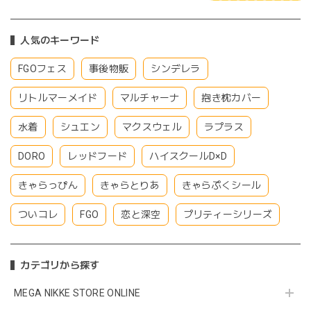
人気のキーワード
FGOフェス
事後物販
シンデレラ
リトルマーメイド
マルチャーナ
抱き枕カバー
水着
シュエン
マクスウェル
ラプラス
DORO
レッドフード
ハイスクールD×D
きゃらっぴん
きゃらとりあ
きゃらぷくシール
ついコレ
FGO
恋と深空
プリティーシリーズ
カテゴリから探す
MEGA NIKKE STORE ONLINE