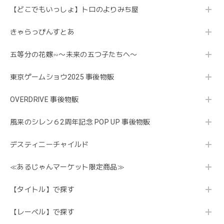
【どこでもいっしょ】トロのよりみち屋
きゃらっぴんすとあ
五等分の花嫁∽〜未来の五つ子たちへ〜
東京ゲームショウ2025 事後物販
OVERDRIVE 事後物販
風来のシレン６2周年記念 POP UP 事後物販
デスティニーチャイルド
≪あるじゃんマーケット限定商品≫
【タイトル】で探す
【レーベル】で探す