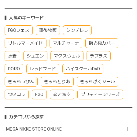
人気のキーワード
FGOフェス
事後物販
シンデレラ
リトルマーメイド
マルチャーナ
抱き枕カバー
水着
シュエン
マクスウェル
ラプラス
DORO
レッドフード
ハイスクールD×D
きゃらっぴん
きゃらとりあ
きゃらぷくシール
ついコレ
FGO
恋と深空
プリティーシリーズ
カテゴリから探す
MEGA NIKKE STORE ONLINE