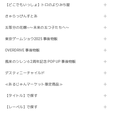
【どこでもいっしょ】トロのよりみち屋
きゃらっぴんすとあ
五等分の花嫁∽〜未来の五つ子たちへ〜
東京ゲームショウ2025 事後物販
OVERDRIVE 事後物販
風来のシレン６2周年記念 POP UP 事後物販
デスティニーチャイルド
≪あるじゃんマーケット限定商品≫
【タイトル】で探す
【レーベル】で探す