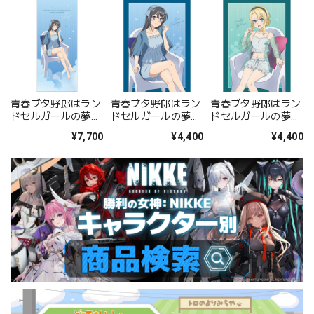
青春ブタ野郎はラン
青春ブタ野郎はラン
青春ブタ野郎はラン
ドセルガールの夢を
ドセルガールの夢を
ドセルガールの夢を
見ない 描き下ろし特
見ない 描き下ろし
見ない 描き下ろし
¥7,700
¥4,400
¥4,400
大タペストリー(桜
B2タペストリー(桜
B2タペストリー(豊
島麻衣/ルームウェ
島麻衣/ルームウェ
浜のどか/ルームウ
ア)
ア)Wスエード
ェア)Wスエード