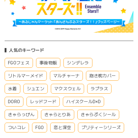
人気のキーワード
FGOフェス
事後物販
シンデレラ
リトルマーメイド
マルチャーナ
抱き枕カバー
水着
シュエン
マクスウェル
ラプラス
DORO
レッドフード
ハイスクールD×D
きゃらっぴん
きゃらとりあ
きゃらぷくシール
ついコレ
FGO
恋と深空
プリティーシリーズ