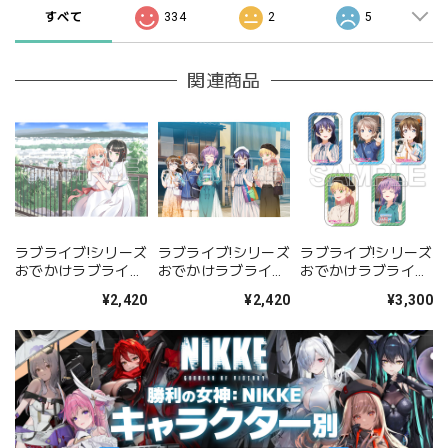
すべて
334
2
5
関連商品
ラブライブ!シリーズ
ラブライブ!シリーズ
ラブライブ!シリーズ
おでかけラブライブ!
おでかけラブライブ!
おでかけラブライブ!
アクリルプレート 花
アクリルプレート 海
スクエア缶バッジセ
¥2,420
¥2,420
¥3,300
帆&吟子
未&曜&しずく&すみ
ット 海未&曜&しず
れ&梢
く&すみれ&梢