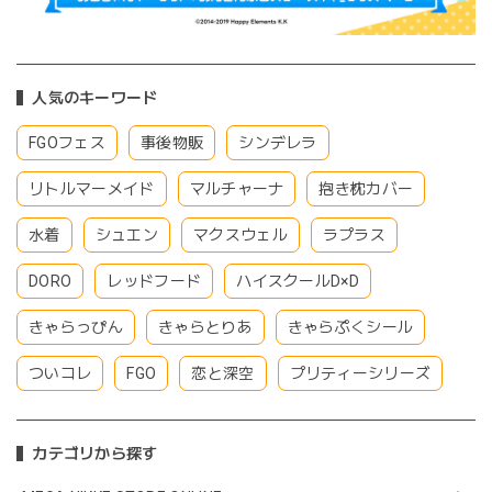
人気のキーワード
FGOフェス
事後物販
シンデレラ
リトルマーメイド
マルチャーナ
抱き枕カバー
水着
シュエン
マクスウェル
ラプラス
DORO
レッドフード
ハイスクールD×D
きゃらっぴん
きゃらとりあ
きゃらぷくシール
ついコレ
FGO
恋と深空
プリティーシリーズ
カテゴリから探す