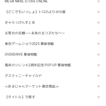
MEGA NIKKE STORE ONLINE
【どこでもいっしょ】トロのよりみち屋
きゃらっぴんすとあ
五等分の花嫁∽〜未来の五つ子たちへ〜
東京ゲームショウ2025 事後物販
OVERDRIVE 事後物販
風来のシレン６2周年記念 POP UP 事後物販
デスティニーチャイルド
≪あるじゃんマーケット限定商品≫
【タイトル】で探す