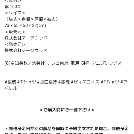
＜素材＞
綿 100%
＜サイズ＞
〈総丈 × 身幅 × 肩幅 × 袖丈〉
73 × 55 × 50 × 22(cm)
＜販売元＞
株式会社マークウッド
＜発売元＞
株式会社マークウッド
(C)空知英秋／集英社･テレビ東京･電通･BNP･アニプレックス
#銀魂 #Tシャツ #坂田銀時 #銀魂 #ビィズニィズ #Tシャツ #ア
パレル
＜ご購入前にご一読下さい＞
・発送予定日が別の商品を同時に予約注文された場合、発送予定