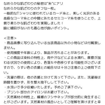
なめらかな肌ざわりの秘密は“糸”にアリ
なめらかな肌ざわりのタフな一枚。
一般的なTシャツに使われているカード糸と、美しく光沢のある
高級なコーマ糸との中間にあたるセミコーマ糸を使うことで、上
質で柔らかな肌ざわりを実現しました！
脇に縫目がないのも着心地が良いポイント。
＜注意＞
・商品画像に写り込んでいる当該商品以外の小物などは付属致し
ません。
・使用頻度や年数により、製品が汚れることがあります。
・この商品は染料の特性上、雨や汗などによる水濡れ、摩擦が加
わる状況での使用により、色落ちや色移りする可能性がございま
すので、うすい色の衣類との組合せは十分ご注意の上ご使用下さ
い。
・洗濯の際は、他の衣類と分けて洗って下さい。また、洗濯後は
時間を置かず、形を整え陰干しして下さい。
・水洗いで多少収縮いたします。予めご了承下さい。
・プリント部分のアイロンはお避け下さい。
・天然素材の特性上、繊維のフシやネップが部分的に発生するこ
とがございます。天然素材の風合いとしてご理解を頂けますと幸