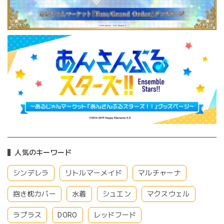
人気のキーワード
シンデレラ
リトルマーメイド
マルチャーナ
抱き枕カバー
水着
シュエン
マクスウェル
ラプラス
DORO
レッドフード