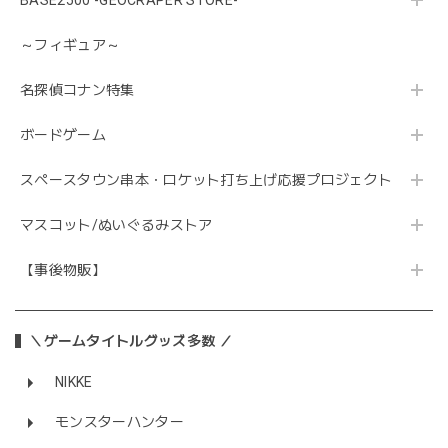
BASE2500 -GEOCRAPER STORE-
～フィギュア～
名探偵コナン特集
ボードゲーム
スペースタウン串本・ロケット打ち上げ応援プロジェクト
マスコット/ぬいぐるみストア
【事後物販】
＼ゲームタイトルグッズ多数 ／
NIKKE
モンスターハンター