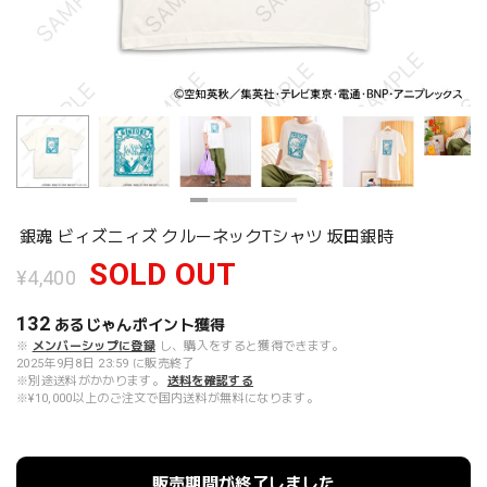
銀魂 ビィズニィズ クルーネックTシャツ 坂田銀時
SOLD OUT
¥4,400
132
あるじゃんポイント
獲得
※
メンバーシップに登録
し、購入をすると獲得できます。
2025年9月8日 23:59 に販売終了
※別途送料がかかります。
送料を確認する
※¥10,000以上のご注文で国内送料が無料になります。
販売期間が終了しました