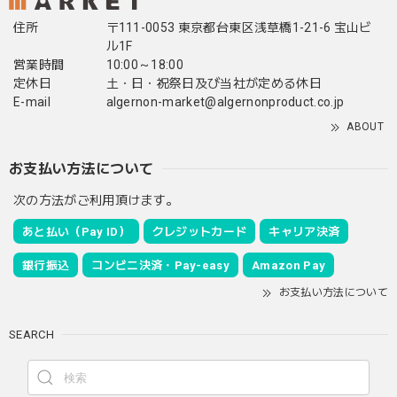
住所
〒111-0053 東京都台東区浅草橋1-21-6 宝山ビ
ル1F
営業時間
10:00～18:00
定休日
土・日・祝祭日及び当社が定める休日
E-mail
algernon-market@algernonproduct.co.jp
ABOUT
お支払い方法について
次の方法がご利用頂けます。
あと払い（Pay ID）
クレジットカード
キャリア決済
銀行振込
コンビニ決済・Pay-easy
Amazon Pay
お支払い方法について
SEARCH