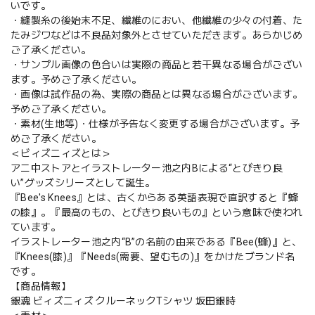
いです。
・縫製糸の後始末不足、繊維のにおい、他繊維の少々の付着、た
たみジワなどは不良品対象外とさせていただきます。あらかじめ
ご了承ください。
・サンプル画像の色合いは実際の商品と若干異なる場合がござい
ます。予めご了承ください。
・画像は試作品の為、実際の商品とは異なる場合がございます。
予めご了承ください。
・素材(生地等)・仕様が予告なく変更する場合がございます。予
めご了承ください。
＜ビィズニィズとは＞
アニ中ストアとイラストレーター池之内Bによる“とびきり良
い”グッズシリーズとして誕生。
『Bee's Knees』とは、古くからある英語表現で直訳すると『蜂
の膝』。『最高のもの、とびきり良いもの』という意味で使われ
ています。
イラストレーター池之内“B”の名前の由来である『Bee(蜂)』と、
『Knees(膝)』『Needs(需要、望むもの)』をかけたブランド名
です。
【商品情報】
銀魂 ビィズニィズ クルーネックTシャツ 坂田銀時