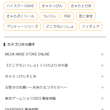
ハイスクールD×D
きゃらっぴん
きゃらとりあ
きゃらぷくシール
ついコレ
FGO
恋と深空
プリティーシリーズ
どこでもいっしょ
フィギュア
カテゴリから探す
MEGA NIKKE STORE ONLINE
【どこでもいっしょ】トロのよりみち屋
きゃらっぴんすとあ
五等分の花嫁∽〜未来の五つ子たちへ〜
東京ゲームショウ2025 事後物販
OVERDRIVE 事後物販