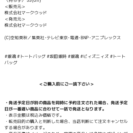
〈持ち手〉 55(cm)
＜販売元＞
株式会社マークウッド
＜発売元＞
株式会社マークウッド
(C)空知英秋／集英社･テレビ東京･電通･BNP･アニプレックス
#銀魂 #トートバッグ #坂田銀時 #銀魂 #ビィズニィズ #トート
バッグ
＜ご購入前にご一読下さい＞
・発送予定日が別の商品を同時に予約注文された場合、発送予定
日が一番遅い商品に合わせて一括で発送となります。
・表示金額は税込み価格です。
・転売目的の購入と判断した場合、当店判断にて注文キャンセル
する場合があります。