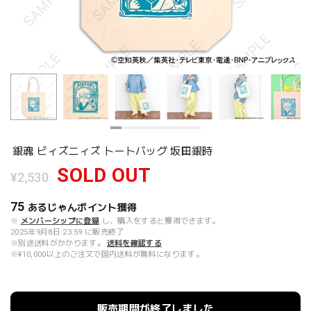
銀魂 ビィズニィズ トートバッグ 坂田銀時
SOLD OUT
¥2,530
75
あるじゃんポイント
獲得
※
メンバーシップに登録
し、購入をすると獲得できます。
2025年9月8日 23:59 に販売終了
※別途送料がかかります。
送料を確認する
※¥10,000以上のご注文で国内送料が無料になります。
販売期間が終了しました