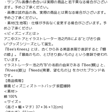
・サンプル画像の色合いは実際の商品と若干異なる場合がござい
ます。予めご了承ください。
・画像は試作品の為、実際の商品とは異なる場合がございます。
予めご了承ください。
・素材(生地等)・仕様が予告なく変更する場合がございます。予
めご了承ください
＜ビィズニィズとは＞
アニ中ストアとイラストレーター池之内Bによる“とびきり良
い”グッズシリーズとして誕生。
『Bee's Knees』とは、古くからある英語表現で直訳すると『蜂
の膝』。『最高のもの、とびきり良いもの』という意味で使われ
ています。
イラストレーター池之内“B”の名前の由来である『Bee(蜂)』と、
『Knees(膝)』『Needs(需要、望むもの)』をかけたブランド名
です。
【商品情報】
銀魂 ビィズニィズ トートバッグ 坂田銀時
＜素材＞
綿 100%
＜サイズ＞
〈高さ × 幅 × マチ〉37 × 36 × 12(cm)