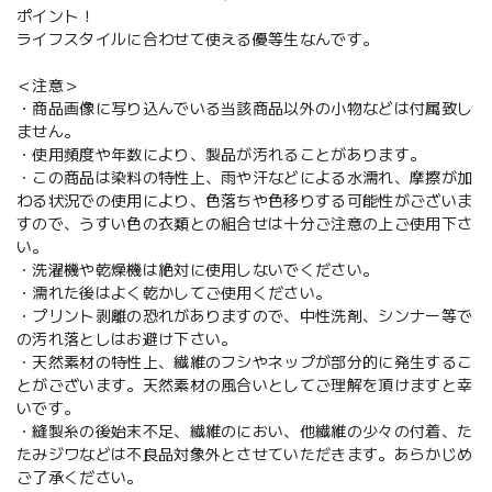
ポイント！
ライフスタイルに合わせて使える優等生なんです。
＜注意＞
・商品画像に写り込んでいる当該商品以外の小物などは付属致し
ません。
・使用頻度や年数により、製品が汚れることがあります。
・この商品は染料の特性上、雨や汗などによる水濡れ、摩擦が加
わる状況での使用により、色落ちや色移りする可能性がございま
すので、うすい色の衣類との組合せは十分ご注意の上ご使用下さ
い。
・洗濯機や乾燥機は絶対に使用しないでください。
・濡れた後はよく乾かしてご使用ください。
・プリント剥離の恐れがありますので、中性洗剤、シンナー等で
の汚れ落としはお避け下さい。
・天然素材の特性上、繊維のフシやネップが部分的に発生するこ
とがございます。天然素材の風合いとしてご理解を頂けますと幸
いです。
・縫製糸の後始末不足、繊維のにおい、他繊維の少々の付着、た
たみジワなどは不良品対象外とさせていただきます。あらかじめ
ご了承ください。