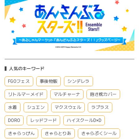
人気のキーワード
FGOフェス
事後物販
シンデレラ
リトルマーメイド
マルチャーナ
抱き枕カバー
水着
シュエン
マクスウェル
ラプラス
DORO
レッドフード
ハイスクールD×D
きゃらっぴん
きゃらとりあ
きゃらぷくシール