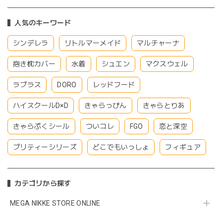
人気のキーワード
シンデレラ
リトルマーメイド
マルチャーナ
抱き枕カバー
水着
シュエン
マクスウェル
ラプラス
DORO
レッドフード
ハイスクールD×D
きゃらっぴん
きゃらとりあ
きゃらぷくシール
ついコレ
FGO
恋と深空
プリティーシリーズ
どこでもいっしょ
フィギュア
カテゴリから探す
MEGA NIKKE STORE ONLINE