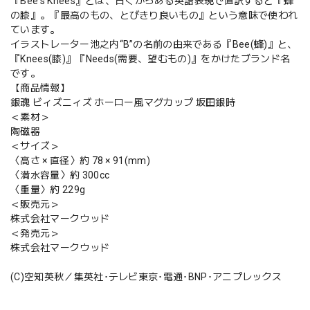
『Bee's Knees』とは、古くからある英語表現で直訳すると『蜂
の膝』。『最高のもの、とびきり良いもの』という意味で使われ
ています。
イラストレーター池之内“B”の名前の由来である『Bee(蜂)』と、
『Knees(膝)』『Needs(需要、望むもの)』をかけたブランド名
です。
【商品情報】
銀魂 ビィズニィズ ホーロー風マグカップ 坂田銀時
＜素材＞
陶磁器
＜サイズ＞
〈高さ × 直径〉約 78 × 91(mm)
〈満水容量〉約 300cc
〈重量〉約 229g
＜販売元＞
株式会社マークウッド
＜発売元＞
株式会社マークウッド
(C)空知英秋／集英社･テレビ東京･電通･BNP･アニプレックス