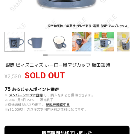
銀魂 ビィズニィズ ホーロー風マグカップ 坂田銀時
SOLD OUT
¥2,530
75
あるじゃんポイント
獲得
※
メンバーシップに登録
し、購入をすると獲得できます。
2025年9月8日 23:59 に販売終了
※別途送料がかかります。
送料を確認する
※¥10,000以上のご注文で国内送料が無料になります。
販売期間が終了しました