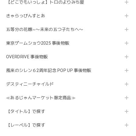
【どこでもいっしょ】トロのよりみち屋
きゃらっぴんすとあ
五等分の花嫁∽〜未来の五つ子たちへ〜
東京ゲームショウ2025 事後物販
OVERDRIVE 事後物販
風来のシレン６2周年記念 POP UP 事後物販
デスティニーチャイルド
≪あるじゃんマーケット限定商品≫
【タイトル】で探す
【レーベル】で探す