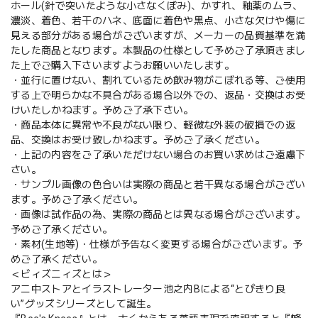
ホール(針で突いたような小さなくぼみ)、かすれ、釉薬のムラ、
濃淡、着色、若干のハネ、底面に着色や黒点、小さな欠けや傷に
見える部分がある場合がございますが、メーカーの品質基準を満
たした商品となります。本製品の仕様として予めご了承頂きまし
た上でご購入下さいますようお願いいたします。
・並行に置けない、割れているため飲み物がこぼれる等、ご使用
する上で明らかな不具合がある場合以外での、返品・交換はお受
けいたしかねます。予めご了承下さい。
・商品本体に異常や不良がない限り、軽微な外装の破損での返
品、交換はお受け致しかねます。予めご了承ください。
・上記の内容をご了承いただけない場合のお買い求めはご遠慮下
さい。
・サンプル画像の色合いは実際の商品と若干異なる場合がござい
ます。予めご了承ください。
・画像は試作品の為、実際の商品とは異なる場合がございます。
予めご了承ください。
・素材(生地等)・仕様が予告なく変更する場合がございます。予
めご了承ください。
＜ビィズニィズとは＞
アニ中ストアとイラストレーター池之内Bによる“とびきり良
い”グッズシリーズとして誕生。