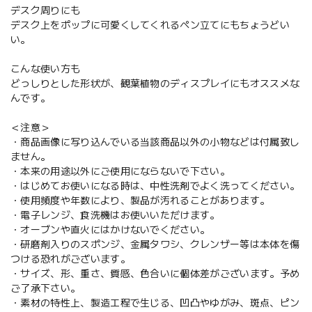
デスク周りにも
デスク上をポップに可愛くしてくれるペン立てにもちょうどい
い。
こんな使い方も
どっしりとした形状が、観葉植物のディスプレイにもオススメな
んです。
＜注意＞
・商品画像に写り込んでいる当該商品以外の小物などは付属致し
ません。
・本来の用途以外にご使用にならないで下さい。
・はじめてお使いになる時は、中性洗剤でよく洗ってください。
・使用頻度や年数により、製品が汚れることがあります。
・電子レンジ、食洗機はお使いいただけます。
・オーブンや直火にはかけないでください。
・研磨剤入りのスポンジ、金属タワシ、クレンザー等は本体を傷
つける恐れがございます。
・サイズ、形、重さ、質感、色合いに個体差がございます。予め
ご了承下さい。
・素材の特性上、製造工程で生じる、凹凸やゆがみ、斑点、ピン